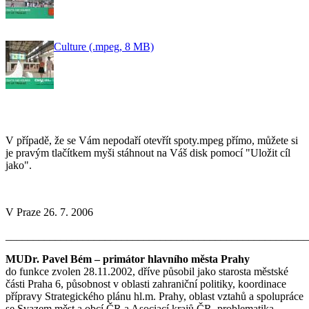
Culture (.mpeg, 8 MB)
V případě, že se Vám nepodaří otevřít spoty.mpeg přímo, můžete si
je pravým tlačítkem myši stáhnout na Váš disk pomocí "Uložit cíl
jako".
V Praze 26. 7. 2006
_______________________________________________________
MUDr. Pavel Bém – primátor hlavního města Prahy
do funkce zvolen 28.11.2002, dříve působil jako starosta městské
části Praha 6, působnost v oblasti zahraniční politiky, koordinace
přípravy Strategického plánu hl.m. Prahy, oblast vztahů a spolupráce
se Svazem měst a obcí ČR a Asociací krajů ČR, problematika