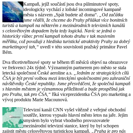
Kampaň, jejíž součástí jsou dva půlminutové spoty,
ideologicky vychází z loňské incomingové kampaně
města s názvem „Spát budete až doma“.
„Od začátku
jsme věděli, že chceme do Prahy přilákat více bonitních
turistů a kampaň na některém z mezinárodních televizních kanálů
s celosvětovým dopadem byla tedy logická. Navíc se jedná o
historicky vůbec první kampaň tohoto druhu v tak masivním
měřítku, což považuji z hlediska turistické atraktivity Prahy za dobrý
marketingový tah,“
uvedl v této souvislosti pražský primátor Pavel
Bém.
Dva třicetivteřinové spoty se během tří měsíců objeví na obrazovce
ve frekvenci 24x týdně. Významným partnerem pro město se stala
letecká společnost České aeroline a.s.
„Jedním ze strategických cílů
ČSA je být první volbou mezi leteckými společnostmi pro zahraniční
návštěvníky České republiky. Jsme přesvědčeni, že společná kampaň
s hlavním městem je významnou příležitostí a bude prospěšná jak
pro Prahu, tak pro ČSA,“
říká viceprezidentka ČSA pro marketing a
vývoj produktu Marie Macounová.
Televizní kanál CNN vyšel vítězně z veřejné obchodní
soutěže, kterou vypsalo hlavní město letos na jaře. Jejím
smyslem bylo vybrat vhodného provozovatele
mezinárodní televizní stanice, který by byl schopen
zajistit městu celosvětovou turistickou kampaň.
„Praha je pro nás