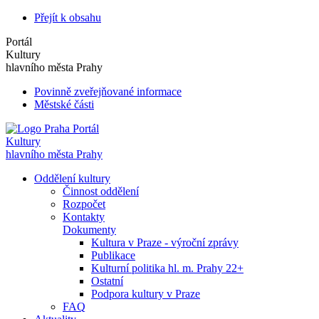
Přejít k obsahu
Portál
Kultury
hlavního města Prahy
Povinně zveřejňované informace
Městské části
Portál
Kultury
hlavního města Prahy
Oddělení kultury
Činnost oddělení
Rozpočet
Kontakty
Dokumenty
Kultura v Praze - výroční zprávy
Publikace
Kulturní politika hl. m. Prahy 22+
Ostatní
Podpora kultury v Praze
FAQ