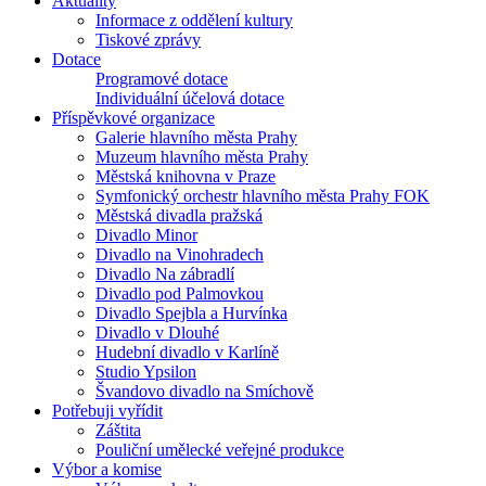
Aktuality
Informace z oddělení kultury
Tiskové zprávy
Dotace
Programové dotace
Individuální účelová dotace
Příspěvkové organizace
Galerie hlavního města Prahy
Muzeum hlavního města Prahy
Městská knihovna v Praze
Symfonický orchestr hlavního města Prahy FOK
Městská divadla pražská
Divadlo Minor
Divadlo na Vinohradech
Divadlo Na zábradlí
Divadlo pod Palmovkou
Divadlo Spejbla a Hurvínka
Divadlo v Dlouhé
Hudební divadlo v Karlíně
Studio Ypsilon
Švandovo divadlo na Smíchově
Potřebuji vyřídit
Záštita
Pouliční umělecké veřejné produkce
Výbor a komise