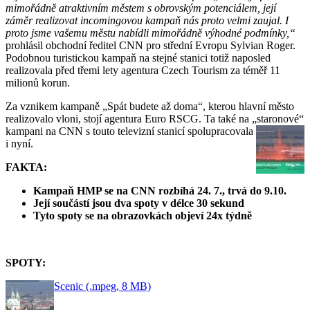
mimořádně atraktivním městem s obrovským potenciálem, její
záměr realizovat incomingovou kampaň nás proto velmi zaujal. I
proto jsme vašemu městu nabídli mimořádně výhodné podmínky,“
prohlásil obchodní ředitel CNN pro střední Evropu Sylvian Roger.
Podobnou turistickou kampaň na stejné stanici totiž naposled
realizovala před třemi lety agentura Czech Tourism za téměř 11
milionů korun.
Za vznikem kampaně „Spát budete až doma“, kterou hlavní město
realizovalo vloni, stojí agentura Euro RSCG. Ta také na „staronové“
kampani na CNN s touto televizní stanicí spolupracovala
i nyní.
FAKTA:
Kampaň HMP se na CNN rozbíhá 24. 7., trvá do 9.10.
Její součástí jsou dva spoty v délce 30 sekund
Tyto spoty se na obrazovkách objeví 24x týdně
SPOTY:
Scenic (.mpeg, 8 MB)