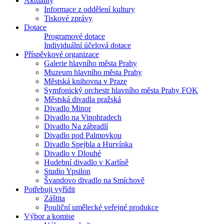
Aktuality
Informace z oddělení kultury
Tiskové zprávy
Dotace
Programové dotace
Individuální účelová dotace
Příspěvkové organizace
Galerie hlavního města Prahy
Muzeum hlavního města Prahy
Městská knihovna v Praze
Symfonický orchestr hlavního města Prahy FOK
Městská divadla pražská
Divadlo Minor
Divadlo na Vinohradech
Divadlo Na zábradlí
Divadlo pod Palmovkou
Divadlo Spejbla a Hurvínka
Divadlo v Dlouhé
Hudební divadlo v Karlíně
Studio Ypsilon
Švandovo divadlo na Smíchově
Potřebuji vyřídit
Záštita
Pouliční umělecké veřejné produkce
Výbor a komise