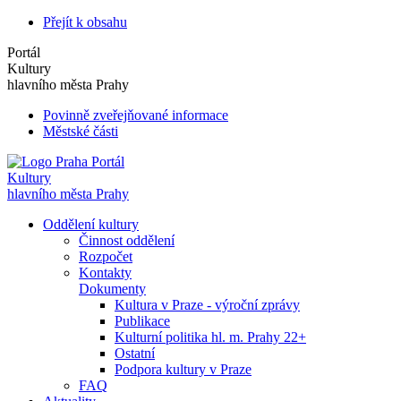
Přejít k obsahu
Portál
Kultury
hlavního města Prahy
Povinně zveřejňované informace
Městské části
Portál
Kultury
hlavního města Prahy
Oddělení kultury
Činnost oddělení
Rozpočet
Kontakty
Dokumenty
Kultura v Praze - výroční zprávy
Publikace
Kulturní politika hl. m. Prahy 22+
Ostatní
Podpora kultury v Praze
FAQ