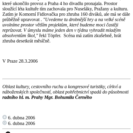
které ukončilo provoz a Praha 4 ho divadlu pronajala. Prostor
sloužící léta kultuře tím zachovala pro Nuseláky, Pražany a kulturu.
Zatím je Komorní Fidlovačka pro zhruba 160 diváků, ale má se dále
průběžně upravovat .
"Uvedeme tu drobnější hry a na velké scéně
uvolníme prostor větším projektům, které budeme moci častěji
reprízovat. V úmyslu máme jeden den v týdnu vyhradit mladým
absolventům škol,"
řekl Töpfer. Scéna má zatím zkušebně, hrát
zhruba desetkrát měsíčně.
V Praze 28.3.2006
Oblast kultury, cestovního ruchu a kongresové turistiky, církví a
náboženských společností, oblast pohřebnictví spadá do působnosti
radního hl. m. Prahy Mgr. Bohumila Černého
6. dubna 2006
6. dubna 2006