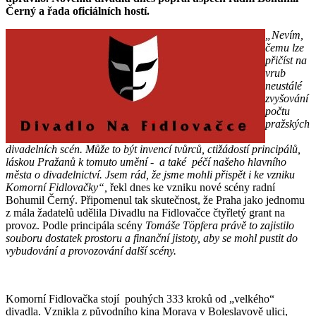
Černý a řada oficiálních hostí.
„Nevím,
čemu lze
přičíst na
vrub
neustálé
zvyšování
počtu
pražských
divadelních scén. Může to být invencí tvůrců, ctižádostí principálů,
láskou Pražanů k tomuto umění - a také péčí našeho hlavního
města o divadelnictví. Jsem rád, že jsme mohli přispět i ke vzniku
Komorní Fidlovačky“,
řekl dnes ke vzniku nové scény radní
Bohumil Černý. Připomenul tak skutečnost, že Praha jako jednomu
z mála žadatelů udělila Divadlu na Fidlovačce čtyřletý grant na
provoz. Podle principála scény
Tomáše Töpfera právě to zajistilo
souboru dostatek prostoru a finanční jistoty, aby se mohl pustit do
vybudování a provozování další scény.
Komorní Fidlovačka stojí pouhých 333 kroků od „velkého“
divadla. Vznikla z původního kina Morava v Boleslavově ulici,