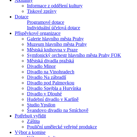
Aktuality
Informace z oddělení kultury
Tiskové zprávy
Dotace
Programové dotace
Individuální účelová dotace
Příspěvkové organizace
Galerie hlavního města Prahy
Muzeum hlavního města Prahy
Městská knihovna v Praze
Symfonický orchestr hlavního města Prahy FOK
Městská divadla pražská
Divadlo Minor
Divadlo na Vinohradech
Divadlo Na zábradlí
Divadlo pod Palmovkou
Divadlo Spejbla a Hurvínka
Divadlo v Dlouhé
Hudební divadlo v Karlíně
Studio Ypsilon
Švandovo divadlo na Smíchově
Potřebuji vyřídit
Záštita
Pouliční umělecké veřejné produkce
Výbor a komise