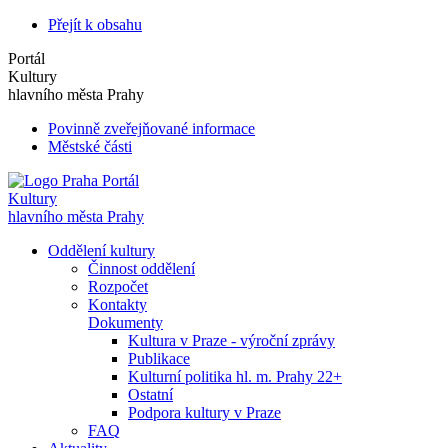
Přejít k obsahu
Portál
Kultury
hlavního města Prahy
Povinně zveřejňované informace
Městské části
Portál
Kultury
hlavního města Prahy
Oddělení kultury
Činnost oddělení
Rozpočet
Kontakty
Dokumenty
Kultura v Praze - výroční zprávy
Publikace
Kulturní politika hl. m. Prahy 22+
Ostatní
Podpora kultury v Praze
FAQ