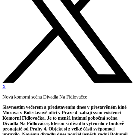
X
Nová komorní scéna Divadla Na Fidlovačce
Slavnostím večerem a představením dnes v přestavěném kině
Morava v Boleslavově ulici v Praze 4 zahájí svou existenci
Komorní Fidlovačka. Je to menší, intimní pobočná scéna
Divadla Na Fidlovačce, kterou si divadlo vytvořilo v budově
pronajaté od Prahy 4. Objekt si z velké části svépomocí
upravilo. Novému divadlu dnes popřál úspěch radní Bohumil