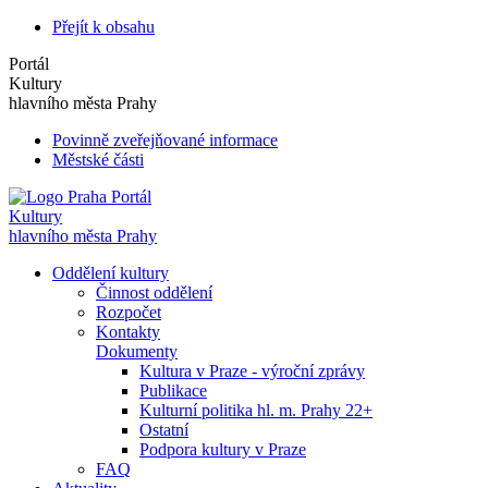
Přejít k obsahu
Portál
Kultury
hlavního města Prahy
Povinně zveřejňované informace
Městské části
Portál
Kultury
hlavního města Prahy
Oddělení kultury
Činnost oddělení
Rozpočet
Kontakty
Dokumenty
Kultura v Praze - výroční zprávy
Publikace
Kulturní politika hl. m. Prahy 22+
Ostatní
Podpora kultury v Praze
FAQ