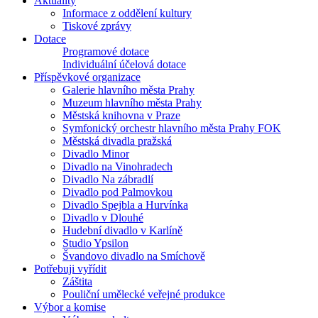
Aktuality
Informace z oddělení kultury
Tiskové zprávy
Dotace
Programové dotace
Individuální účelová dotace
Příspěvkové organizace
Galerie hlavního města Prahy
Muzeum hlavního města Prahy
Městská knihovna v Praze
Symfonický orchestr hlavního města Prahy FOK
Městská divadla pražská
Divadlo Minor
Divadlo na Vinohradech
Divadlo Na zábradlí
Divadlo pod Palmovkou
Divadlo Spejbla a Hurvínka
Divadlo v Dlouhé
Hudební divadlo v Karlíně
Studio Ypsilon
Švandovo divadlo na Smíchově
Potřebuji vyřídit
Záštita
Pouliční umělecké veřejné produkce
Výbor a komise