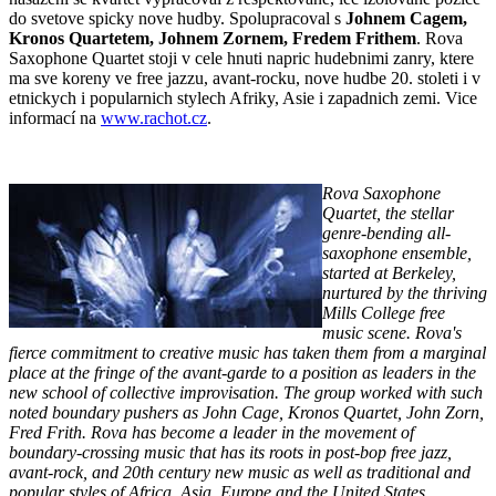
do svetove spicky nove hudby. Spolupracoval s
Johnem Cagem,
Kronos Quartetem, Johnem Zornem, Fredem Frithem
. Rova
Saxophone Quartet stoji v cele hnuti napric hudebnimi zanry, ktere
ma sve koreny ve free jazzu, avant-rocku, nove hudbe 20. stoleti i v
etnickych i popularnich stylech Afriky, Asie i zapadnich zemi. Vice
informací na
www.rachot.cz
.
Rova Saxophone
Quartet, the stellar
genre-bending all-
saxophone ensemble,
started at Berkeley,
nurtured by the thriving
Mills College free
music scene. Rova's
fierce commitment to creative music has taken them from a marginal
place at the fringe of the avant-garde to a position as leaders in the
new school of collective improvisation. The group worked with such
noted boundary pushers as John Cage, Kronos Quartet, John Zorn,
Fred Frith. Rova has become a leader in the movement of
boundary-crossing music that has its roots in post-bop free jazz,
avant-rock, and 20th century new music as well as traditional and
popular styles of Africa, Asia, Europe and the United States.