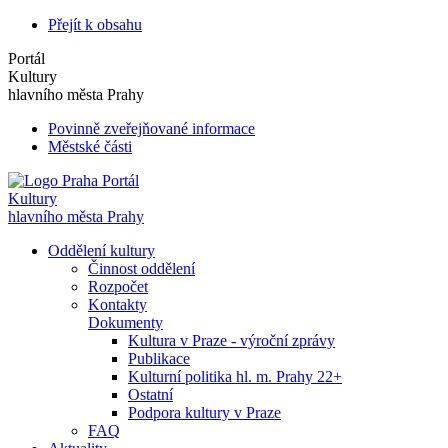
Přejít k obsahu
Portál
Kultury
hlavního města Prahy
Povinně zveřejňované informace
Městské části
Portál
Kultury
hlavního města Prahy
Oddělení kultury
Činnost oddělení
Rozpočet
Kontakty
Dokumenty
Kultura v Praze - výroční zprávy
Publikace
Kulturní politika hl. m. Prahy 22+
Ostatní
Podpora kultury v Praze
FAQ