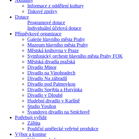
Aktuality
Informace z oddělení kultury
Tiskové zprávy
Dotace
Programové dotace
Individuální účelová dotace
Příspěvkové organizace
Galerie hlavního města Prahy
Muzeum hlavního města Prahy
Městská knihovna v Praze
Symfonický orchestr hlavního města Prahy FOK
Městská divadla pražská
Divadlo Minor
Divadlo na Vinohradech
Divadlo Na zábradlí
Divadlo pod Palmovkou
Divadlo Spejbla a Hurvínka
Divadlo v Dlouhé
Hudební divadlo v Karlíně
Studio Ypsilon
Švandovo divadlo na Smíchově
Potřebuji vyřídit
Záštita
Pouliční umělecké veřejné produkce
Výbor a komise