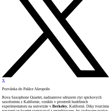
X
Pozvánka do Paláce Akropolis
Rova Saxophone Quartet, nadzanrove sdruzeni ctyr spickovych
saxofonistu z Kalifornie, vzniklo v prostredi hudebnich
experimentatoru na univerzite v
Berkeley
, Kalifornii. Diky tvurcimu
nasazeni se kvartet vypracoval z respektovane, lec izolovane pozice