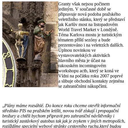
Granty však nejsou počinem
jediným. V současné době se
připravuje nová podoba pražského
veletržního stánku, který se představí
jak Karlův most na listopadovém
World Travel Market v Londýně.
Téma Karlova mostu je turistickým
tématem příští sezóny a bude
prezentováno i na veletrzích dalších.
Úplnou novinkou ve
vystavovatelských aktivitách
hlavního města je účast na
rakouském incomingovém
workshopu actb, který se koná ve
Vídni na počátku roku 2007 poprvé
a slibuje obchodní kontakty zejména
se zahraničními nákupčími.
„
Plány máme rozsáhlé. Do konce roku chceme otevřít informační
středisko PIS na pražském letišti, novou tvář získají i propagační
brožury a chtěli bychom připravit pro zahraniční návštěvníky i
turistický zastávkový autobus tak jak je zvykem v jiných metropolích
,
rozjíždíme specielní webové stránky cestovního ruchu,které budou