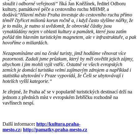
sloužit i odborné veřejnosti“
říká Jan Kněžínek, ředitel Odboru
kultury, památkové péče a cestovního ruchu MHMP, a
dodává:“
Hlavní město Praha investuje do cestovního ruchu přímo
téměř čtyřicet milionů korun ročně a, i když často slyšíme nářky, že
je to málo, je nutno si uvědomit, že obrovské částky jsou
vynakládány nejen v oblasti kultury a památek, které jsou zatím
pořád tím hlavním turistickým magnetem, ale v infrastruktuře, a pak
hovoříme o miliardách.
Nezapomínáme ani na české turisty, jimž hodláme věnovat více
pozornosti. Zadali jsme průzkum, který by měl osvětlit jejich zájmy,
abychom i jim mohli vyjít vstříc. Ostatně ve všech evropských
zemích je domácí turistika velmi zajímavým zdrojem a například i
statistika ubytování v Praze vypovídá, že Češi se ubytovávají i
hotelích vyšší kategorie.“
Je zřejmé, že Praha ač se v popularitě turistických destinací drží na
jednom z předních míst v evropském žebříčku rozhodně na
vavřínech nespí.
Další informace
:
http://kultura.praha-
mesto.cz
;
http://
pamatky.praha-mesto.cz