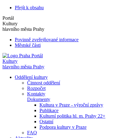
Přejít k obsahu
Portál
Kultury
hlavního města Prahy
Povinně zveřejňované informace
Městské části
Portál
Kultury
hlavního města Prahy
Oddělení kultury
Činnost oddělení
Rozpočet
Kontakty
Dokumenty
Kultura v Praze - výroční zprávy
Publikace
Kulturní politika hl. m. Prahy 22+
Ostatní
Podpora kultury v Praze
FAQ