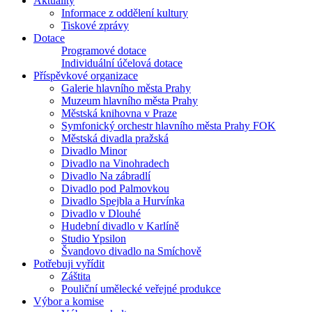
Aktuality
Informace z oddělení kultury
Tiskové zprávy
Dotace
Programové dotace
Individuální účelová dotace
Příspěvkové organizace
Galerie hlavního města Prahy
Muzeum hlavního města Prahy
Městská knihovna v Praze
Symfonický orchestr hlavního města Prahy FOK
Městská divadla pražská
Divadlo Minor
Divadlo na Vinohradech
Divadlo Na zábradlí
Divadlo pod Palmovkou
Divadlo Spejbla a Hurvínka
Divadlo v Dlouhé
Hudební divadlo v Karlíně
Studio Ypsilon
Švandovo divadlo na Smíchově
Potřebuji vyřídit
Záštita
Pouliční umělecké veřejné produkce
Výbor a komise