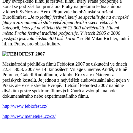
Dny evropského filmu je festival filmů, který Praha podporuje a
konal se pod záštitou primátora Prahy na přelomu ledna a února
v kinech Světozor a Aero. Připravuje ho občanské sdružení
Eurofilmfest. „
Je to jediný festival, který se specializuje na evropské
filmy a zaznamenává stále větší zájem diváků všech věkových
kategorií, letos jej navštívilo téměř 13 000 návštěvníků. Hlavní
město Praha festival tradičně podporuje. V letech 2005 a 2006
poskytla festivalu částku 400 tisíc korun“
sdělil Milan Richter, radní
hl. m. Prahy, pro oblast kultury
.
Mezinárodní přehlídka filmů Febiofest 2007 se uskuteční ve dnech
22.3 - 30.3. 2007 ve 14 kinosálech Village Cinemas Anděl, v kině
Ponrepo, Galerii Rudolfinum, v klubu Roxy a v některém z
pražských kostelů. Je jednou z největších audiovizuální akcí nejen v
Praze, ale v celé střední Evropě. Letošní Febiofest 2007 nabídne
divákům pestré spektrum filmových žánrů a vstoupí i na pole
dokumentárního nebo experimentálního filmu.
http://www.febiofest.cz/
http://www.menetekel.cz/cz/