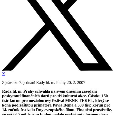
X
Zpráva ze 7. jednání Rady hl. m. Prahy 20. 2. 2007
Rada hl. m. Prahy schválila na svém dnešním zasedání
poskytnutí finančních darů pro tři kulturní akce. Částku 150
tisíc korun pro mezioborový festival MENE TEKEL, který se
koná pod záštitou primátora Pavla Béma a 500 tisíc korun pro
14. ročník festivalu Dny evropského filmu. Finanční prostředky
ve výši 3,5 mil. korun budou nadále poskytnuty formou daru