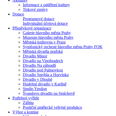
Aktuality
Informace z oddělení kultury
Tiskové zprávy
Dotace
Programové dotace
Individuální účelová dotace
Příspěvkové organizace
Galerie hlavního města Prahy
Muzeum hlavního města Prahy
Městská knihovna v Praze
Symfonický orchestr hlavního města Prahy FOK
Městská divadla pražská
Divadlo Minor
Divadlo na Vinohradech
Divadlo Na zábradlí
Divadlo pod Palmovkou
Divadlo Spejbla a Hurvínka
Divadlo v Dlouhé
Hudební divadlo v Karlíně
Studio Ypsilon
Švandovo divadlo na Smíchově
Potřebuji vyřídit
Záštita
Pouliční umělecké veřejné produkce
Výbor a komise