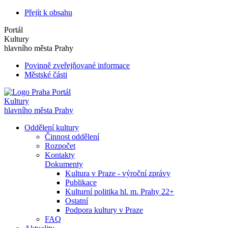
Přejít k obsahu
Portál
Kultury
hlavního města Prahy
Povinně zveřejňované informace
Městské části
Portál
Kultury
hlavního města Prahy
Oddělení kultury
Činnost oddělení
Rozpočet
Kontakty
Dokumenty
Kultura v Praze - výroční zprávy
Publikace
Kulturní politika hl. m. Prahy 22+
Ostatní
Podpora kultury v Praze
FAQ