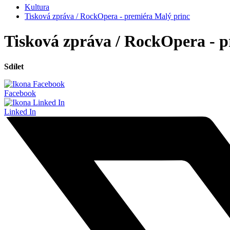
Kultura
Tisková zpráva / RockOpera - premiéra Malý princ
Tisková zpráva / RockOpera - p
Sdílet
Facebook
Linked In