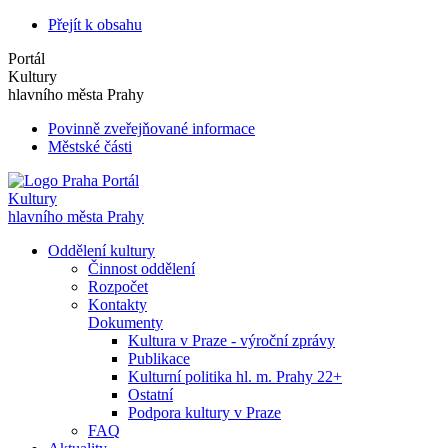
Přejít k obsahu
Portál
Kultury
hlavního města Prahy
Povinně zveřejňované informace
Městské části
Portál
Kultury
hlavního města Prahy
Oddělení kultury
Činnost oddělení
Rozpočet
Kontakty
Dokumenty
Kultura v Praze - výroční zprávy
Publikace
Kulturní politika hl. m. Prahy 22+
Ostatní
Podpora kultury v Praze
FAQ