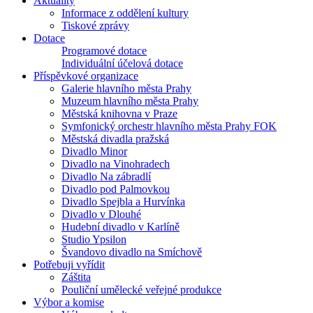
Aktuality
Informace z oddělení kultury
Tiskové zprávy
Dotace
Programové dotace
Individuální účelová dotace
Příspěvkové organizace
Galerie hlavního města Prahy
Muzeum hlavního města Prahy
Městská knihovna v Praze
Symfonický orchestr hlavního města Prahy FOK
Městská divadla pražská
Divadlo Minor
Divadlo na Vinohradech
Divadlo Na zábradlí
Divadlo pod Palmovkou
Divadlo Spejbla a Hurvínka
Divadlo v Dlouhé
Hudební divadlo v Karlíně
Studio Ypsilon
Švandovo divadlo na Smíchově
Potřebuji vyřídit
Záštita
Pouliční umělecké veřejné produkce
Výbor a komise