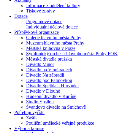
Aktuality
Informace z oddělení kultury
Tiskové zprávy
Dotace
Programové dotace
Individuální účelová dotace
Příspěvkové organizace
Galerie hlavního města Prahy
Muzeum hlavního města Prahy
Městská knihovna v Praze
Symfonický orchestr hlavního města Prahy FOK
Městská divadla pražská
Divadlo Minor
Divadlo na Vinohradech
Divadlo Na zábradlí
Divadlo pod Palmovkou
Divadlo Spejbla a Hurvínka
Divadlo v Dlouhé
Hudební divadlo v Karlíně
Studio Ypsilon
Švandovo divadlo na Smíchově
Potřebuji vyřídit
Záštita
Pouliční umělecké veřejné produkce
Výbor a komise