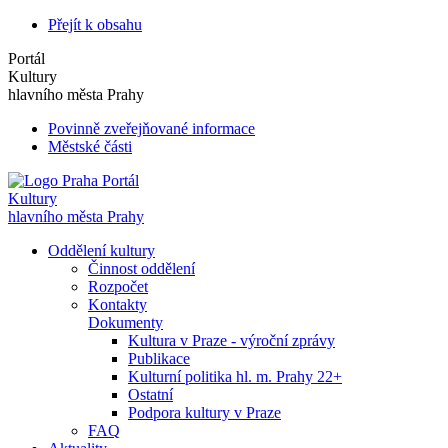
Přejít k obsahu
Portál
Kultury
hlavního města Prahy
Povinně zveřejňované informace
Městské části
Portál
Kultury
hlavního města Prahy
Oddělení kultury
Činnost oddělení
Rozpočet
Kontakty
Dokumenty
Kultura v Praze - výroční zprávy
Publikace
Kulturní politika hl. m. Prahy 22+
Ostatní
Podpora kultury v Praze
FAQ