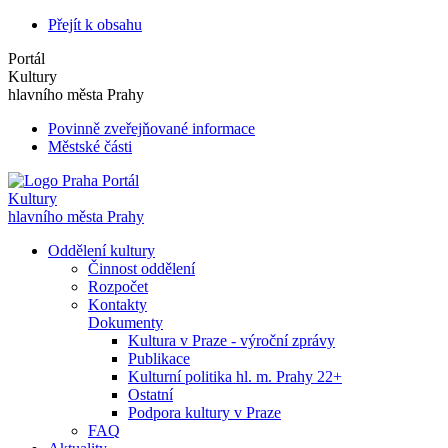
Přejít k obsahu
Portál
Kultury
hlavního města Prahy
Povinně zveřejňované informace
Městské části
Portál
Kultury
hlavního města Prahy
Oddělení kultury
Činnost oddělení
Rozpočet
Kontakty
Dokumenty
Kultura v Praze - výroční zprávy
Publikace
Kulturní politika hl. m. Prahy 22+
Ostatní
Podpora kultury v Praze
FAQ