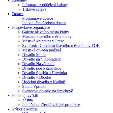
Aktuality
Informace z oddělení kultury
Tiskové zprávy
Dotace
Programové dotace
Individuální účelová dotace
Příspěvkové organizace
Galerie hlavního města Prahy
Muzeum hlavního města Prahy
Městská knihovna v Praze
Symfonický orchestr hlavního města Prahy FOK
Městská divadla pražská
Divadlo Minor
Divadlo na Vinohradech
Divadlo Na zábradlí
Divadlo pod Palmovkou
Divadlo Spejbla a Hurvínka
Divadlo v Dlouhé
Hudební divadlo v Karlíně
Studio Ypsilon
Švandovo divadlo na Smíchově
Potřebuji vyřídit
Záštita
Pouliční umělecké veřejné produkce
Výbor a komise