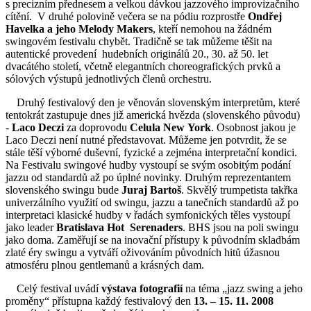
s precizním přednesem a velkou dávkou jazzového improvizačního
cítění. V druhé polovině večera se na pódiu rozprostře
Ondřej
Havelka a jeho Melody Makers
, kteří nemohou na žádném
swingovém festivalu chybět. Tradičně se tak můžeme těšit na
autentické provedení hudebních originálů 20., 30. až 50. let
dvacátého století, včetně elegantních choreografických prvků a
sólových výstupů jednotlivých členů orchestru.
Druhý festivalový den je věnován slovenským interpretům, které
tentokrát zastupuje dnes již americká hvězda (slovenského původu)
-
Laco Deczi
za doprovodu
Celula New
York
. Osobnost jakou je
Laco Deczi není nutné představovat. Můžeme jen potvrdit, že se
stále těší výborné duševní, fyzické a zejména interpretační kondici.
Na Festivalu swingové hudby vystoupí se svým osobitým podání
jazzu od standardů až po úplné novinky. Druhým reprezentantem
slovenského swingu bude
Juraj Bartoš
. Skvělý trumpetista takřka
univerzálního využití od swingu, jazzu a tanečních standardů až po
interpretaci klasické hudby v řadách symfonických těles vystoupí
jako leader
Bratislava Hot Serenaders
. BHS jsou na poli swingu
jako doma. Zaměřují se na inovační přístupy k původním skladbám
zlaté éry swingu a vytváří oživováním původních hitů úžasnou
atmosféru plnou gentlemanů a krásných dam.
Celý festival uvádí
výstava fotografií
na téma „jazz swing a jeho
proměny“ přístupna každý festivalový den
13. – 15. 11. 2008