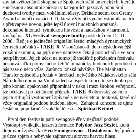
zavítat světoznámá skupina ze Spojených států amerických, která je
současnou absolutní špičkou v kategoriích jazzové, populární i
duchovní tvorby mezi vokálními tělesy. Držitelé sedmi cen Gramy
Award a autoři dvanácti CD, která vždy při vydání vstoupila na trh
s překvapivě novou, ještě lepší úrovní hudebních aranžmá,
dokonalou intonací, rytmickou hravostí a nadsázkou v harmonii,
zavítají na
XI. Festival swingové hudby
poslední den 15. 11.
2008. Řeč je o jedinečné originální šestici mladých dynamických
černých zpěváků -
TAKE 6
. V současnosti jde o nejsledovanější
vokální skupinu, na jejíž nové nahrávky čekají posluchači s velkou
netrpělivostí. Jejich účast na tomto již tradičně pořádaném festivalu
posouvá laťku pomyslného žebříčku nabídky hudebních produkcí u
nás zase o něco výše. Zatímco loňská návštěva The Manhattan
Transfer způsobila přetlak v útrobách největšího Majakovského sálu
Národního domu na Vinohradech a úspěch koncertu se dlouho po
jeho konání opakovaně připomínal v tisku i mezi širokou veřejností,
lze očekávat po oznámení příjezdu
TAKE 6
obrovský zájem o
jejich strhující vystoupení zpívané s neuvěřitelnou lehkostí, které má
vždy originální podobu hudební show. Zahájení koncertu se ujme
české nejpopulárnější vokální těleso –
Spirituál Kvintet
.
První den festivalu patří swingové éře v nejčistší podobě.
Vystoupí vynikající jazzová formace
Polydor Jazz Sextet
, která
doprovodí zpěvačku
Evu Emingerovou – Dostálovou
. Její jméno
je úzce spjato s nebývale zajímavou altovou barvou hlasu,