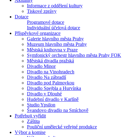
Aktuality
Informace z oddělení kultury
Tiskové zprávy
Dotace
Programové dotace
Individuální účelová dotace
Příspěvkové organizace
Galerie hlavního města Prahy
Muzeum hlavního města Prahy
Městská knihovna v Praze
Symfonický orchestr hlavního města Prahy FOK
Městská divadla pražská
Divadlo Minor
Divadlo na Vinohradech
Divadlo Na zábradlí
Divadlo pod Palmovkou
Divadlo Spejbla a Hurvínka
Divadlo v Dlouhé
Hudební divadlo v Karlíně
Studio Ypsilon
Švandovo divadlo na Smíchově
Potřebuji vyřídit
Záštita
Pouliční umělecké veřejné produkce
Výbor a komise