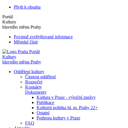
Přejít k obsahu
Portál
Kultury
hlavního města Prahy
Povinně zveřejňované informace
Městské části
Portál
Kultury
hlavního města Prahy
Oddělení kultury
Činnost oddělení
Rozpočet
Kontakty
Dokumenty
Kultura v Praze - výroční zprávy
Publikace
Kulturní politika hl. m. Prahy 22+
Ostatní
Podpora kultury v Praze
FAQ