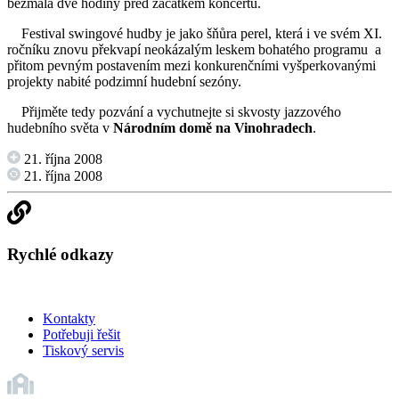
bezmála dvě hodiny před začátkem koncertů.
Festival swingové hudby je jako šňůra perel, která i ve svém XI.
ročníku znovu překvapí neokázalým leskem bohatého programu a
přitom pevným postavením mezi konkurenčními vyšperkovanými
projekty nabité podzimní hudební sezóny.
Přijměte tedy pozvání a vychutnejte si skvosty jazzového
hudebního světa v
Národním domě na Vinohradech
.
21. října 2008
21. října 2008
Rychlé odkazy
Kontakty
Potřebuji řešit
Tiskový servis