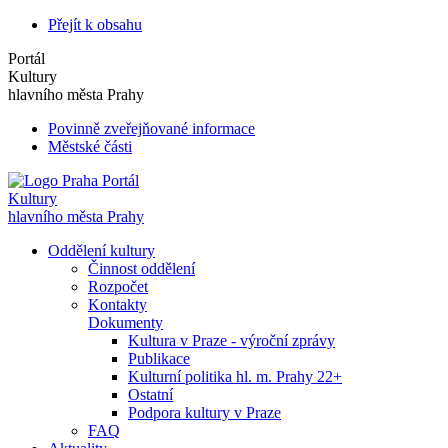
Přejít k obsahu
Portál
Kultury
hlavního města Prahy
Povinně zveřejňované informace
Městské části
Portál
Kultury
hlavního města Prahy
Oddělení kultury
Činnost oddělení
Rozpočet
Kontakty
Dokumenty
Kultura v Praze - výroční zprávy
Publikace
Kulturní politika hl. m. Prahy 22+
Ostatní
Podpora kultury v Praze
FAQ