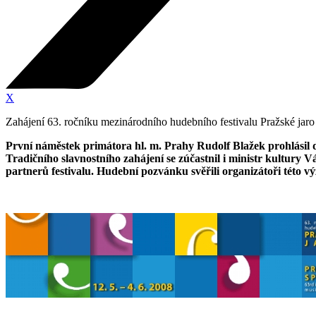
X
Zahájení 63. ročníku mezinárodního hudebního festivalu Pražské jaro
První náměstek primátora hl. m. Prahy Rudolf Blažek prohlásil 
Tradičního slavnostního zahájení se zúčastnil i ministr kultury V
partnerů festivalu. Hudební pozvánku svěřili organizátoři této 