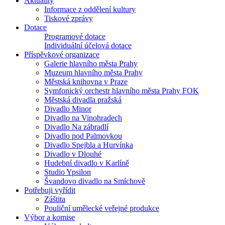
Aktuality
Informace z oddělení kultury
Tiskové zprávy
Dotace
Programové dotace
Individuální účelová dotace
Příspěvkové organizace
Galerie hlavního města Prahy
Muzeum hlavního města Prahy
Městská knihovna v Praze
Symfonický orchestr hlavního města Prahy FOK
Městská divadla pražská
Divadlo Minor
Divadlo na Vinohradech
Divadlo Na zábradlí
Divadlo pod Palmovkou
Divadlo Spejbla a Hurvínka
Divadlo v Dlouhé
Hudební divadlo v Karlíně
Studio Ypsilon
Švandovo divadlo na Smíchově
Potřebuji vyřídit
Záštita
Pouliční umělecké veřejné produkce
Výbor a komise