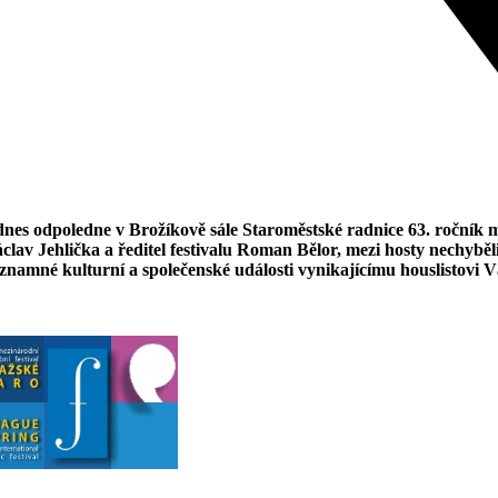
dnes odpoledne v Brožíkově sále Staroměstské radnice 63. ročník 
áclav Jehlička a ředitel festivalu Roman Bělor, mezi hosty nechyběl
významné kulturní a společenské události vynikajícímu houslistovi