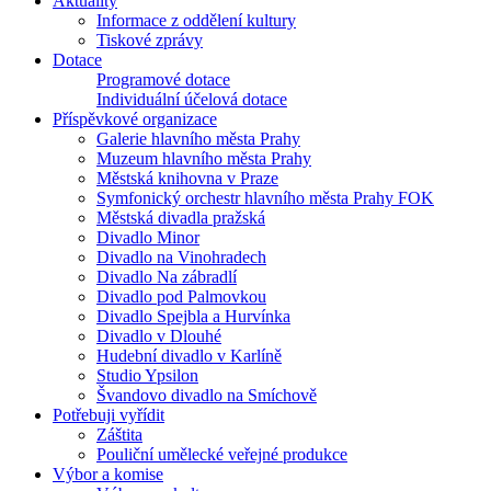
Aktuality
Informace z oddělení kultury
Tiskové zprávy
Dotace
Programové dotace
Individuální účelová dotace
Příspěvkové organizace
Galerie hlavního města Prahy
Muzeum hlavního města Prahy
Městská knihovna v Praze
Symfonický orchestr hlavního města Prahy FOK
Městská divadla pražská
Divadlo Minor
Divadlo na Vinohradech
Divadlo Na zábradlí
Divadlo pod Palmovkou
Divadlo Spejbla a Hurvínka
Divadlo v Dlouhé
Hudební divadlo v Karlíně
Studio Ypsilon
Švandovo divadlo na Smíchově
Potřebuji vyřídit
Záštita
Pouliční umělecké veřejné produkce
Výbor a komise