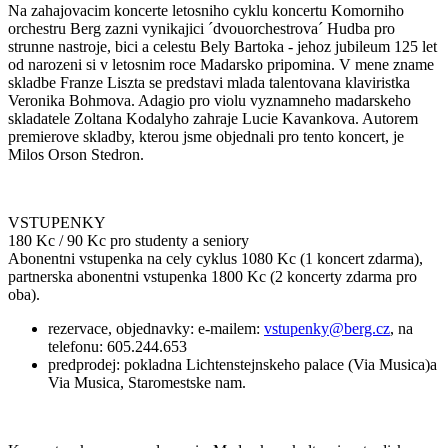
Na zahajovacim koncerte letosniho cyklu koncertu Komorniho
orchestru Berg zazni vynikajici ´dvouorchestrova´ Hudba pro
strunne nastroje, bici a celestu Bely Bartoka - jehoz jubileum 125 let
od narozeni si v letosnim roce Madarsko pripomina. V mene zname
skladbe Franze Liszta se predstavi mlada talentovana klaviristka
Veronika Bohmova. Adagio pro violu vyznamneho madarskeho
skladatele Zoltana Kodalyho zahraje Lucie Kavankova. Autorem
premierove skladby, kterou jsme objednali pro tento koncert, je
Milos Orson Stedron.
VSTUPENKY
180 Kc / 90 Kc pro studenty a seniory
Abonentni vstupenka na cely cyklus 1080 Kc (1 koncert zdarma),
partnerska abonentni vstupenka 1800 Kc (2 koncerty zdarma pro
oba).
rezervace, objednavky: e-mailem:
vstupenky@berg.cz
, na
telefonu: 605.244.653
predprodej: pokladna Lichtenstejnskeho palace (Via Musica)a
Via Musica, Staromestske nam.