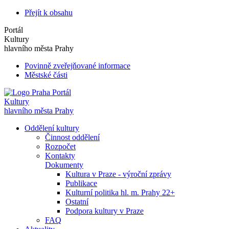
Přejít k obsahu
Portál
Kultury
hlavního města Prahy
Povinně zveřejňované informace
Městské části
Portál
Kultury
hlavního města Prahy
Oddělení kultury
Činnost oddělení
Rozpočet
Kontakty
Dokumenty
Kultura v Praze - výroční zprávy
Publikace
Kulturní politika hl. m. Prahy 22+
Ostatní
Podpora kultury v Praze
FAQ