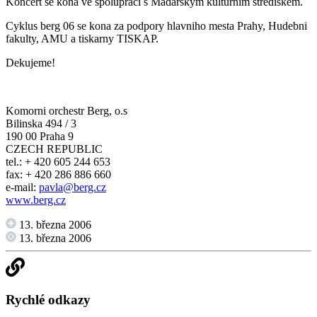
Koncert se kona ve spolupraci s Madarskym kulturnim strediskem.
Cyklus berg 06 se kona za podpory hlavniho mesta Prahy, Hudebni
fakulty, AMU a tiskarny TISKAP.
Dekujeme!
Komorni orchestr Berg, o.s
Bilinska 494 / 3
190 00 Praha 9
CZECH REPUBLIC
tel.: + 420 605 244 653
fax: + 420 286 886 660
e-mail:
pavla@berg.cz
www.berg.cz
13. března 2006
13. března 2006
Rychlé odkazy