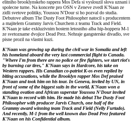
elitniho brooklynskeho rappera Mos Defa si vyslouzil slova uznani i
spolecne turne. Na koncerte pro OSN v Zeneve zvedl K'Naan ze
zidli svetove politiky, Youssou N'Dour si ho pozval do studia.
Debutove album The Dusty Foot Philosopher natocil s producentem
a majitelem Grammy Jarvis Churchem z teamu Track and Field.
K'Naan je take exkluzivnim hostem letosniho alba hip-hoppera M-1
ze svetozname dvojice Dead Prez. Nehraje gangsterske divadlo, sve
pisne prozil na vlastni kuzi.
K'Naan was growing up during the civil war in Somalia and left
his homeland aboard the very last commercial flight to Canada.
"Where I'm from there are no police or fire fighters, we start riot's
by burning car tires," K'Naan says in Hardcore, his take on
Western rappers. His Canadian co-patriot K-os even replied by
biting accusations, while the Brooklyn rapper Mos Def praised
K'Naan and took him on his tour. In Geneva, invited by UN, in
front of some of the biggest suits in the world, K'Naan won a
standing ovation and African superstar Youssou N'Dour invited
K'Naan to record with him. He made his debut The Dusty Foot
Philosopher with producer Jarvis Church, one half of the
Grammy award winning team Track and Field (Nelly Furtado).
And recently, M-1 from the well known duo Dead Prez featured
K'Naan on his Confidential album
.