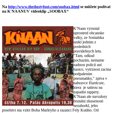
Na
http://www.thedustyfoot.com/soobax.html
se můžete podívat
na K´NAANUV videoklip „SOOBAX“
K'Naan vyrustal
uprostred obcanske
valky, ze Somalska
unikl jednim z
poslednich
pravidelnych letu.
"Tam, odkud
pochazim, nemame
zadnou policii ani
hasice, vytrznost zacina
podpalenim
pneumatiky," zpiva v
nahravce Hardcore,
ktera je satirou na
zapadni rappery.
K'Naan ale navzdory
brutalni zkusenosti
nezahorkl, jeho
poselstvi ma vzlet Boba Marleyho a razanci Fely Kutiho. Od