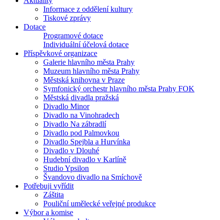
Aktuality
Informace z oddělení kultury
Tiskové zprávy
Dotace
Programové dotace
Individuální účelová dotace
Příspěvkové organizace
Galerie hlavního města Prahy
Muzeum hlavního města Prahy
Městská knihovna v Praze
Symfonický orchestr hlavního města Prahy FOK
Městská divadla pražská
Divadlo Minor
Divadlo na Vinohradech
Divadlo Na zábradlí
Divadlo pod Palmovkou
Divadlo Spejbla a Hurvínka
Divadlo v Dlouhé
Hudební divadlo v Karlíně
Studio Ypsilon
Švandovo divadlo na Smíchově
Potřebuji vyřídit
Záštita
Pouliční umělecké veřejné produkce
Výbor a komise