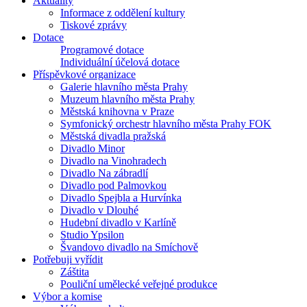
Aktuality
Informace z oddělení kultury
Tiskové zprávy
Dotace
Programové dotace
Individuální účelová dotace
Příspěvkové organizace
Galerie hlavního města Prahy
Muzeum hlavního města Prahy
Městská knihovna v Praze
Symfonický orchestr hlavního města Prahy FOK
Městská divadla pražská
Divadlo Minor
Divadlo na Vinohradech
Divadlo Na zábradlí
Divadlo pod Palmovkou
Divadlo Spejbla a Hurvínka
Divadlo v Dlouhé
Hudební divadlo v Karlíně
Studio Ypsilon
Švandovo divadlo na Smíchově
Potřebuji vyřídit
Záštita
Pouliční umělecké veřejné produkce
Výbor a komise