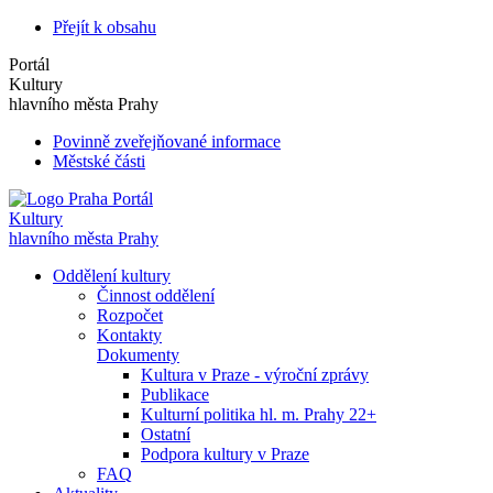
Přejít k obsahu
Portál
Kultury
hlavního města Prahy
Povinně zveřejňované informace
Městské části
Portál
Kultury
hlavního města Prahy
Oddělení kultury
Činnost oddělení
Rozpočet
Kontakty
Dokumenty
Kultura v Praze - výroční zprávy
Publikace
Kulturní politika hl. m. Prahy 22+
Ostatní
Podpora kultury v Praze
FAQ