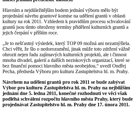
Hlavním a nejdůležitějším bodem jednání výboru mělo být
projednání návrhu grantové komise na udělení grantů v oblasti
kultury na rok 2011. Vzhledem k pravidlům procesu schvalování
grantů jsou tímto ohroženy termíny přidělení kulturních grantů a
jejich čerpání v příštím roce.
„Je to nešťastný výsledek, který TOP 09 možná ani nezamýšlela.
Chci věřit, že šlo o nedorozumění, jinak může toto zdržení vážně
ohrozit nejen řadu zajímavých kulturních projektů, ale i činnost
mnoha divadel, galerií a dalších neziskových organizací, které se
bez finanční pomoci hlavního města neobejdou,“ uvedl Ondřej
Pecha, předseda Výboru pro kulturu Zastupitelstva hl. m. Prahy.
Návrhem na udělení grantů pro rok 2011 se bude zabývat
Výbor pro kulturu Zastupitelstva hl. m. Prahy na nejbližším
jednání dne 5. ledna 2011, konečné rozhodnutí ve věci však
podléhá schválení rozpočtu hlavního města Prahy, který bude
projednávat Zastupitelstvo hl. m. Prahy dne 17. února 2011.