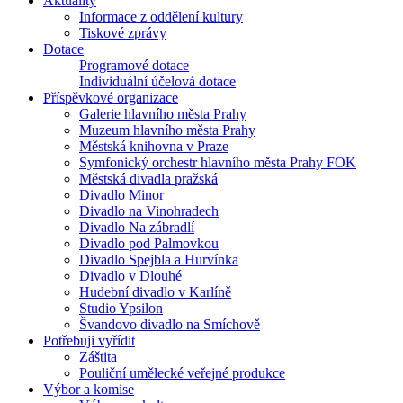
Aktuality
Informace z oddělení kultury
Tiskové zprávy
Dotace
Programové dotace
Individuální účelová dotace
Příspěvkové organizace
Galerie hlavního města Prahy
Muzeum hlavního města Prahy
Městská knihovna v Praze
Symfonický orchestr hlavního města Prahy FOK
Městská divadla pražská
Divadlo Minor
Divadlo na Vinohradech
Divadlo Na zábradlí
Divadlo pod Palmovkou
Divadlo Spejbla a Hurvínka
Divadlo v Dlouhé
Hudební divadlo v Karlíně
Studio Ypsilon
Švandovo divadlo na Smíchově
Potřebuji vyřídit
Záštita
Pouliční umělecké veřejné produkce
Výbor a komise