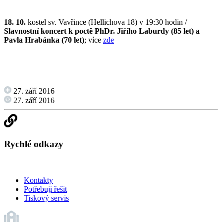
18. 10.
kostel sv. Vavřince (Hellichova 18) v 19:30 hodin /
Slavnostní koncert k poctě PhDr. Jiřího Laburdy (85 let) a
Pavla Hrabánka (70 let)
; více
zde
27. září 2016
27. září 2016
Rychlé odkazy
Kontakty
Potřebuji řešit
Tiskový servis