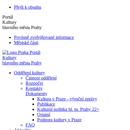
Přejít k obsahu
Portál
Kultury
hlavního města Prahy
Povinně zveřejňované informace
Městské části
Portál
Kultury
hlavního města Prahy
Oddělení kultury
Činnost oddělení
Rozpočet
Kontakty
Dokumenty
Kultura v Praze - výroční zprávy
Publikace
Kulturní politika hl. m. Prahy 22+
Ostatní
Podpora kultury v Praze
FAQ