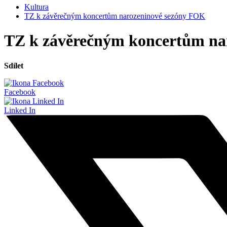
Kultura
TZ k závěrečným koncertům narozeninové sezóny FOK
TZ k závěrečným koncertům na
Sdílet
Facebook
Linked In