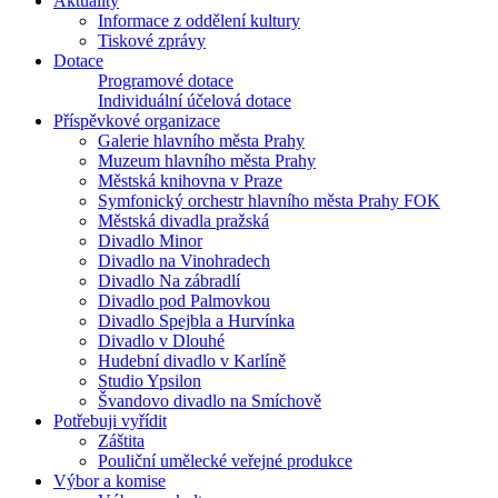
Aktuality
Informace z oddělení kultury
Tiskové zprávy
Dotace
Programové dotace
Individuální účelová dotace
Příspěvkové organizace
Galerie hlavního města Prahy
Muzeum hlavního města Prahy
Městská knihovna v Praze
Symfonický orchestr hlavního města Prahy FOK
Městská divadla pražská
Divadlo Minor
Divadlo na Vinohradech
Divadlo Na zábradlí
Divadlo pod Palmovkou
Divadlo Spejbla a Hurvínka
Divadlo v Dlouhé
Hudební divadlo v Karlíně
Studio Ypsilon
Švandovo divadlo na Smíchově
Potřebuji vyřídit
Záštita
Pouliční umělecké veřejné produkce
Výbor a komise