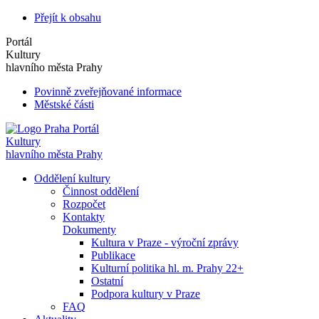
Přejít k obsahu
Portál
Kultury
hlavního města Prahy
Povinně zveřejňované informace
Městské části
Portál
Kultury
hlavního města Prahy
Oddělení kultury
Činnost oddělení
Rozpočet
Kontakty
Dokumenty
Kultura v Praze - výroční zprávy
Publikace
Kulturní politika hl. m. Prahy 22+
Ostatní
Podpora kultury v Praze
FAQ