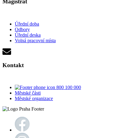
Magistrát
Úřední doba
Odbory
Úřední deska
Volná pracovní místa
Kontakt
800 100 000
Městské části
Městské organizace