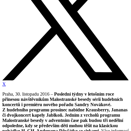
X
Praha, 30. listopadu 2016 –
Poslední týdny v letošním roce
přinesou návštěvníkům Malostranské besedy sérii hudebních
koncertů i premiéru nového pořadu Sandry Novákové.
Z hudebního programu prosinec nabídne Krausberry, Jananas
či dvojkoncert kapely Jablkoň. Jedním z vrcholů programu
Malostranské besedy v adventním čase pak budou tři nedělní
odpoledne, kdy se především děti mohou těšit na klasickou
pohádku H. CH. Andersena Děvčátko se sirkami.
Více informací