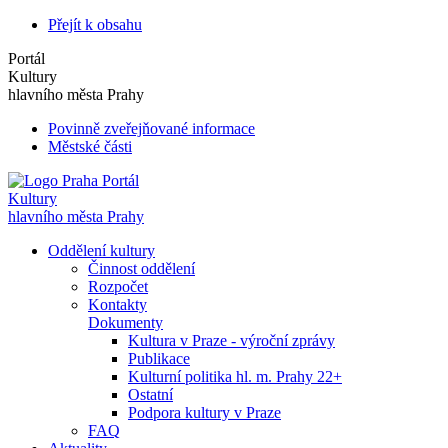
Přejít k obsahu
Portál
Kultury
hlavního města Prahy
Povinně zveřejňované informace
Městské části
Portál
Kultury
hlavního města Prahy
Oddělení kultury
Činnost oddělení
Rozpočet
Kontakty
Dokumenty
Kultura v Praze - výroční zprávy
Publikace
Kulturní politika hl. m. Prahy 22+
Ostatní
Podpora kultury v Praze
FAQ