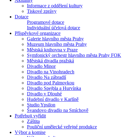
Aktuality
Informace z oddělení kultury
Tiskové zprávy
Dotace
Programové dotace
Individuální účelová dotace
Příspěvkové organizace
Galerie hlavního města Prahy
Muzeum hlavního města Prahy
Městská knihovna v Praze
Symfonický orchestr hlavního města Prahy FOK
Městská divadla pražská
Divadlo Minor
Divadlo na Vinohradech
Divadlo Na zábradlí
Divadlo pod Palmovkou
Divadlo Spejbla a Hurvínka
Divadlo v Dlouhé
Hudební divadlo v Karlíně
Studio Ypsilon
Švandovo divadlo na Smíchově
Potřebuji vyřídit
Záštita
Pouliční umělecké veřejné produkce
Výbor a komise