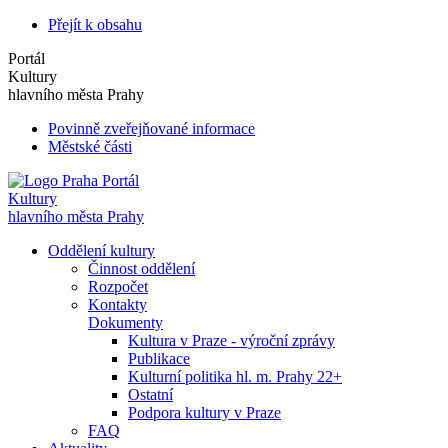
Přejít k obsahu
Portál
Kultury
hlavního města Prahy
Povinně zveřejňované informace
Městské části
Portál
Kultury
hlavního města Prahy
Oddělení kultury
Činnost oddělení
Rozpočet
Kontakty
Dokumenty
Kultura v Praze - výroční zprávy
Publikace
Kulturní politika hl. m. Prahy 22+
Ostatní
Podpora kultury v Praze
FAQ