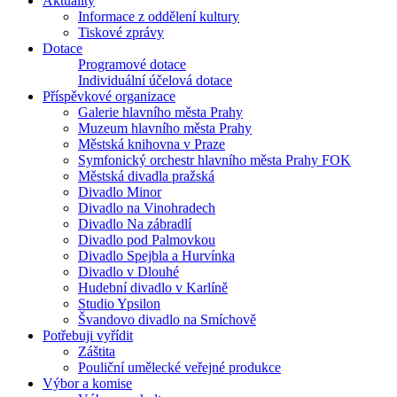
Aktuality
Informace z oddělení kultury
Tiskové zprávy
Dotace
Programové dotace
Individuální účelová dotace
Příspěvkové organizace
Galerie hlavního města Prahy
Muzeum hlavního města Prahy
Městská knihovna v Praze
Symfonický orchestr hlavního města Prahy FOK
Městská divadla pražská
Divadlo Minor
Divadlo na Vinohradech
Divadlo Na zábradlí
Divadlo pod Palmovkou
Divadlo Spejbla a Hurvínka
Divadlo v Dlouhé
Hudební divadlo v Karlíně
Studio Ypsilon
Švandovo divadlo na Smíchově
Potřebuji vyřídit
Záštita
Pouliční umělecké veřejné produkce
Výbor a komise