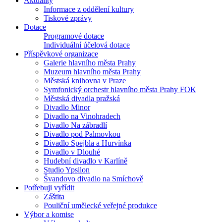
Aktuality
Informace z oddělení kultury
Tiskové zprávy
Dotace
Programové dotace
Individuální účelová dotace
Příspěvkové organizace
Galerie hlavního města Prahy
Muzeum hlavního města Prahy
Městská knihovna v Praze
Symfonický orchestr hlavního města Prahy FOK
Městská divadla pražská
Divadlo Minor
Divadlo na Vinohradech
Divadlo Na zábradlí
Divadlo pod Palmovkou
Divadlo Spejbla a Hurvínka
Divadlo v Dlouhé
Hudební divadlo v Karlíně
Studio Ypsilon
Švandovo divadlo na Smíchově
Potřebuji vyřídit
Záštita
Pouliční umělecké veřejné produkce
Výbor a komise