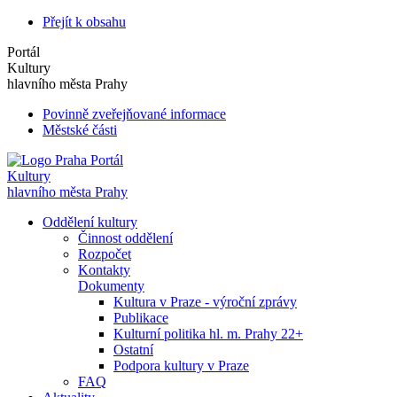
Přejít k obsahu
Portál
Kultury
hlavního města Prahy
Povinně zveřejňované informace
Městské části
Portál
Kultury
hlavního města Prahy
Oddělení kultury
Činnost oddělení
Rozpočet
Kontakty
Dokumenty
Kultura v Praze - výroční zprávy
Publikace
Kulturní politika hl. m. Prahy 22+
Ostatní
Podpora kultury v Praze
FAQ