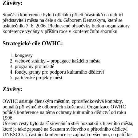
Závěry:
Součástí konference bylo i oficiální přijetí účastníků na radnici
představiteli města na čele s dr. Gáborem Demszkym, které se
uskutečnilo 7. 6. 2006. Přednesené příspěvky budou organizátory
konference vydány v příštím roce v konferenčním sborníku.
Strategické cíle OWHC:
kongresy
webové stránky – propagace každého města
programy pro mladé
fondy, granty pro podporu kulturního dědictví
partnerské projekty měst
Závěry:
OWHC asistuje členským městům, zprostředkovává kontakty,
pomáhá při výměně odborných zkušeností. Organizace OWHC
pořádá konference na téma ochrany kulturního dědictví od roku
1996.
Účelem cesty bylo další srovnání a sběr poznatků z hlavního města,
které je také zapsané na Seznam světového a přírodního dědictví
UNESCO. Účastníci konference se zajímali o všechno, co patří ke