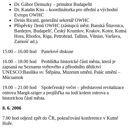
Dr. Gábor Demszky – primátor Budapešti
Dr. Katalin Kiss – koordinátorka pro střední a východní
Evropu OWHC
Denis Ricard, generální sekretář OWHC
Příspěvky členů OWHC (zástupců měst: Banská Štiavnica,
Bardejov, Budapešť, Český Krumlov, Krakov, Kotor, Kutná
Hora, Rhodos, Riga, Petrohrad, Tallinn, Vilnius, Varšava,
Zamość ad.).
15.00 – 16.00 hod Panelové diskuse
16.00 – 18.00 hod Prohlídka historické části města, která je
zapsaná na Seznamu světového a přírodního dědictví
UNESCO:Basilika sv. Štěpána, Muzeum umění, Palác umění –
Múcsarnok
19.00 – 21.00 hod Společenský večer – představení revitalizace
ostrova Margit-sziger a projížďka na lodi kolem ostrova a
historickou částí města.
8. 6. 2006
7.00 hod odjezd zpět do ČR, pokračování konference v Kutné
Hoře.