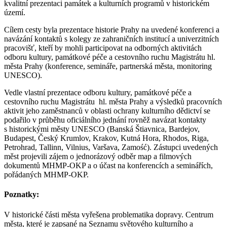
kvalitní prezentaci památek a kulturních programů v historickém
území.
Cílem cesty byla prezentace historie Prahy na uvedené konferenci a
navázání kontaktů s kolegy ze zahraničních institucí a univerzitních
pracovišť, kteří by mohli participovat na odborných aktivitách
odboru kultury, památkové péče a cestovního ruchu Magistrátu hl.
města Prahy (konference, semináře, partnerská města, monitoring
UNESCO).
Vedle vlastní prezentace odboru kultury, památkové péče a
cestovního ruchu Magistrátu hl. města Prahy a výsledků pracovních
aktivit jeho zaměstnanců v oblasti ochrany kulturního dědictví se
podařilo v průběhu oficiálního jednání rovněž navázat kontakty
s historickými městy UNESCO (Banská Štiavnica, Bardejov,
Budapest, Český Krumlov, Krakov, Kutná Hora, Rhodos, Riga,
Petrohrad, Tallinn, Vilnius, Varšava, Zamość). Zástupci uvedených
měst projevili zájem o jednorázový odběr map a filmových
dokumentů MHMP-OKP a o účast na konferencích a seminářích,
pořádaných MHMP-OKP.
Poznatky:
V historické části města vyřešena problematika dopravy. Centrum
města, které je zapsané na Seznamu světového kulturního a