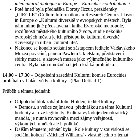
intercultural dialogue in Europe – Eurocities contribution
/
Poté hned byla přednáška Doroty Ilczur, prezidentky
„CIRCLE“ (Culture Information an Research Centres Liason
in Europe o „Kulturní diverzitě v evropských městech. Byla
nám mimo jiné představena i kniha Evropské metropole,
rozdílnosti městského kulturního života, studie několika
evropských měst a jejich přístupu ke kulturní diverzitě
/Diversity in urban cultural life/.
Nakonec se konalo setkání se zástupcem ředitele Varšavského
Muzea povstání, panem Pawlem Ukielskim, představení
sbírky muzea a zároveň muzea jako výjimečného kulturního
centra. Byla nám umožněna i jeho krátká prohlídka.
14,00 – 17,30
– Odpolední zasedání Kulturní komise Eurocities
probíhalo v Paláci vědy a kultury –(Plac Defilad 1)
Průběh a témata jednání:
Odpolední blok zahájil John Holden, ředitel kultury
v Demosu, s velice zajímavou přednáškou na téma Kulturní
hodnoty a krize legitimity. Kultura vyžaduje demokratický
mandát, je nutná rovnováha mezi zájmy veřejnosti,
výkonných umělců ale i politiků.
Dalším tématem jednání byla „Role kultury v souvislosti se
sociální kohezí“ /Michael Williams/ - vlastně jedno z témat