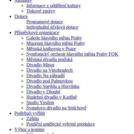
Aktuality
Informace z oddělení kultury
Tiskové zprávy
Dotace
Programové dotace
Individuální účelová dotace
Příspěvkové organizace
Galerie hlavního města Prahy
Muzeum hlavního města Prahy
Městská knihovna v Praze
Symfonický orchestr hlavního města Prahy FOK
Městská divadla pražská
Divadlo Minor
Divadlo na Vinohradech
Divadlo Na zábradlí
Divadlo pod Palmovkou
Divadlo Spejbla a Hurvínka
Divadlo v Dlouhé
Hudební divadlo v Karlíně
Studio Ypsilon
Švandovo divadlo na Smíchově
Potřebuji vyřídit
Záštita
Pouliční umělecké veřejné produkce
Výbor a komise