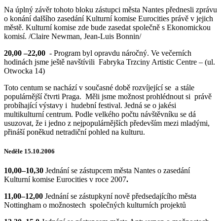
Na úplný závěr tohoto bloku zástupci města Nantes přednesli zprávu
o konání dalšího zasedání Kulturní komise Eurocities právě v jejich
městě. Kulturní komise zde bude zasedat společně s Ekonomickou
komisí. /Claire Newman, Jean-Luis Bonnin/
20,00 –22,00
- Program byl opravdu náročný. Ve večerních
hodinách jsme ještě navštívili Fabryka Trzciny Artistic Centre – (ul.
Otwocka 14)
Toto centum se nachází v současné době rozvíjející se a stále
populárnější čtvrti Praga. Měli jsme možnost prohlédnout si právě
probíhající výstavy i hudební festival. Jedná se o jakési
multikulturní centrum. Podle velkého počtu návštěvníku se dá
usuzovat, že i jedno z nejpopulárnějších především mezi mladými,
přináší poněkud netradiční pohled na kulturu.
Neděle 15.10.2006
10,00–10,30
Jednání se zástupcem města Nantes o zasedání
Kulturní komise Eurocities v roce 2007
.
11,00–12,00
Jednání se zástupkyní nově předsedajícího města
Nottingham o možnostech společných kulturních projektů