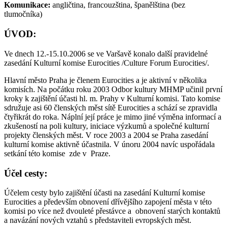
Komunikace:
angličtina, francouzština, španělština (bez
tlumočníka)
ÚVOD:
Ve dnech 12.-15.10.2006 se ve Varšavě konalo další pravidelné
zasedání Kulturní komise Eurocities /Culture Forum Eurocities/.
Hlavní město Praha je členem Eurocities a je aktivní v několika
komisích. Na počátku roku 2003 Odbor kultury MHMP učinil první
kroky k zajištění účasti hl. m. Prahy v Kulturní komisi. Tato komise
sdružuje asi 60 členských měst sítě Eurocities a schází se zpravidla
čtyřikrát do roka. Náplní její práce je mimo jiné výměna informací a
zkušeností na poli kultury, iniciace výzkumů a společné kulturní
projekty členských měst. V roce 2003 a 2004 se Praha zasedání
kulturní komise aktivně účastnila. V únoru 2004 navíc uspořádala
setkání této komise zde v Praze.
Účel cesty:
Účelem cesty bylo zajištění účasti na zasedání Kulturní komise
Eurocities a především obnovení dřívějšího zapojení města v této
komisi po více než dvouleté přestávce a obnovení starých kontaktů
a navázání nových vztahů s představiteli evropských měst.