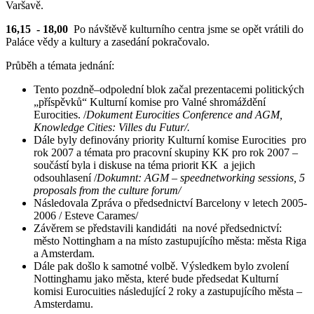
Varšavě.
16,15 - 18,00
Po návštěvě kulturního centra jsme se opět vrátili do
Paláce vědy a kultury a zasedání pokračovalo.
Průběh a témata jednání:
Tento pozdně–odpolední blok začal prezentacemi politických
„příspěvků“ Kulturní komise pro Valné shromáždění
Eurocities. /
Dokument Eurocities Conference and AGM,
Knowledge Cities: Villes du Futur/.
Dále byly definovány priority Kulturní komise Eurocities pro
rok 2007 a témata pro pracovní skupiny KK pro rok 2007 –
součástí byla i diskuse na téma priorit KK a jejich
odsouhlasení /
Dokumnt: AGM – speednetworking sessions, 5
proposals from the culture forum/
Následovala Zpráva o předsednictví Barcelony v letech 2005-
2006 / Esteve Carames/
Závěrem se představili kandidáti na nové předsednictví:
město Nottingham a na místo zastupujícího města: města Riga
a Amsterdam.
Dále pak došlo k samotné volbě. Výsledkem bylo zvolení
Nottinghamu jako města, které bude předsedat Kulturní
komisi Eurocuities následující 2 roky a zastupujícího města –
Amsterdamu.