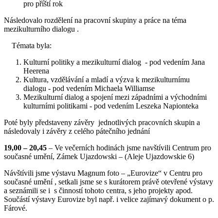
pro příští rok
Následovalo rozdělení na pracovní skupiny a práce na téma
mezikulturního dialogu .
Témata byla:
Kulturní politiky a mezikulturní dialog - pod vedením Jana
Heerena
Kultura, vzdělávání a mladí a výzva k mezikulturnímu
dialogu - pod vedením Michaela Williamse
Mezikulturní dialog a spojení mezi západními a východními
kulturními politikami - pod vedením Leszeka Napionteka
Poté byly představeny závěry jednotlivých pracovních skupin a
následovaly i závěry z celého pátečního jednání
19,00 – 20,45
– Ve večerních hodinách jsme navštívili Centrum pro
současné umění, Zámek Ujazdowski – (Aleje Ujazdowskie 6)
Návštívili jsme výstavu Magnum foto – „Eurovize“ v Centru pro
současné umění , setkali jsme se s kurátorem právě otevřené výstavy
a seznámili se i s činností tohoto centra, s jeho projekty apod.
Součástí výstavy Eurovize byl např. i velice zajímavý dokument o p.
Fárové.