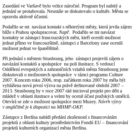
Zasedání ve Varšavě bylo velice náročné. Program byl nabitý a
jednání se protahovala. Neustále se diskutovalo o kultuře. Města se
opravdu aktivně účastní.
Podařilo se mi navázat kontakt s některými městy, která jevila zájem
blíže s Prahou spolupracovat.
Např.
Podařilo se mi navázat
kontakty se zástupci francouzských měst, kteří ocenili možnost
jednat přímo ve francouzštině, zástupci z Barcelony zase ocenili
možnost jednat ve španělštině.
Při jednání s městem Strasbourg, jeho zástupci projevili zájem o
navázání kontaktů a spolupráce na poli ilustrace. S vedoucí
Oddělení evropských a zahraničních vztahů města Strasbourg jsme
diskutovali o možnostech spolupráce v rámci programu Culture
2007. Koncem roku 2006, resp. začátkem roku 2007 by měla být
vyhlášena nová první výzva na právě definované období 2007 –
2013. Strasbourg by v roce 2007 rád inicioval projekt pro děti a
mládež v oblasti ilustrace a velmi by ocenil účast pražských umělců.
Otevírá se zde o možnost spolupráce mezi Muzey.
Návrh výzvy
v angličtině je k dispozici na MHMP-OKP.
Zástupce z Berlína nabídl předání zkušeností s financováním
projektů z oblasti kultury prostřednictvím Fondů EU – financování
projektů kulturních organizací města Berlína.