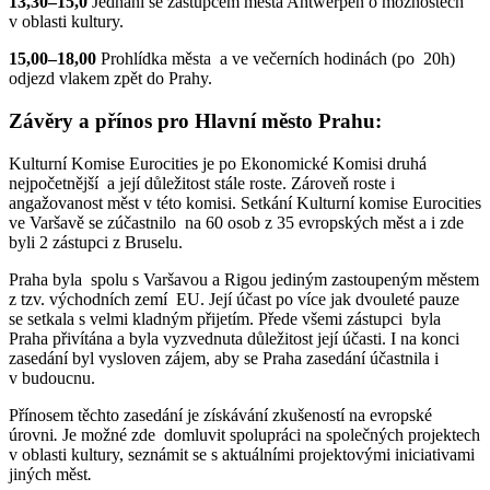
13,30–15,0
Jednání se zástupcem města Antwerpen o možnostech
v oblasti kultury.
15,00–18,00
Prohlídka města a ve večerních hodinách (po 20h)
odjezd vlakem zpět do Prahy.
Závěry a přínos pro Hlavní město Prahu:
Kulturní Komise Eurocities je po Ekonomické Komisi druhá
nejpočetnější a její důležitost stále roste. Zároveň roste i
angažovanost měst v této komisi. Setkání Kulturní komise Eurocities
ve Varšavě se zúčastnilo na 60 osob z 35 evropských měst a i zde
byli 2 zástupci z Bruselu.
Praha byla spolu s Varšavou a Rigou jediným zastoupeným městem
z tzv. východních zemí EU. Její účast po více jak dvouleté pauze
se setkala s velmi kladným přijetím. Přede všemi zástupci byla
Praha přivítána a byla vyzvednuta důležitost její účasti. I na konci
zasedání byl vysloven zájem, aby se Praha zasedání účastnila i
v budoucnu.
Přínosem těchto zasedání je získávání zkušeností na evropské
úrovni
.
Je možné zde domluvit spolupráci na společných projektech
v oblasti kultury, seznámit se s aktuálními projektovými iniciativami
jiných měst
.