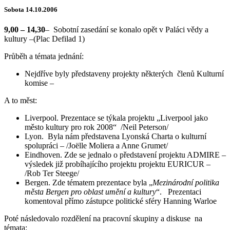
Sobota 14.10.2006
9,00 – 14,30
– Sobotní zasedání se konalo opět v Paláci vědy a
kultury –(Plac Defilad 1)
Průběh a témata jednání:
Nejdříve byly představeny projekty některých členů Kulturní
komise –
A to měst:
Liverpool. Prezentace se týkala projektu „Liverpool jako
město kultury pro rok 2008“ /Neil Peterson/
Lyon. Byla nám představena Lyonská Charta o kulturní
spolupráci – /Joëlle Moliera a Anne Grumet/
Eindhoven. Zde se jednalo o představení projektu ADMIRE –
výsledek již probíhajícího projektu projektu EURICUR –
/Rob Ter Steege/
Bergen. Zde tématem prezentace byla „
Mezinárodní politika
města Bergen pro oblast umění a kultury
“. Prezentaci
komentoval přímo zástupce politické sféry Hanning Warloe
Poté následovalo rozdělení na pracovní skupiny a diskuse na
témata: