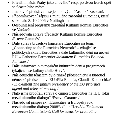
Přivítání města Prahy jako „nového“ resp. po dvou letech opět
se účastnícího města.
Jmenovité představení se jednotlivých účastníků zasedání.
Připomínkování zápisu z minulého zasedání Eurocities, které
se konalo 8.-10.2006 v Nottinghamu
Odsouhlasení programu zasedání Kulturní komise Eurocities
ve Varšavě.
Následovala zpráva předsedy Kulturní komise Eurocities
/Esteve Caramés/.
Dále zpráva bruselské kanceláře Eurocities na téma
„Connecting to the Eurocities Network“ – týkající se
politických aktivit Eurocities a dále kulturního dění na úrovni
EU – Catherine Parmentier /
dokument Eurocities Political
Activities /
Dále informace o evropském kulturním dění a programech
týkajících se kultury /Julie Hervé/
Následujícím tématem bylo finské předsednictví a budoucí
německé předsednictví EU /Piia Rantala, Claudia Kokoschka/
- /
Dokument The finnish presidency of the EU priorities,
agend and relevant meeting
/
Nato jsme probírali zpráva o činnosti Eurocities na „EU roku
mezikulturního dialogu“ /Esteve Caramés/
Následoval příspěvek „Eurocities a Evropský rok
mezikulturního dialogu 2008“- /Julie Hervé/ - /
Dokument
European Commission’s Call for ideas for promoting