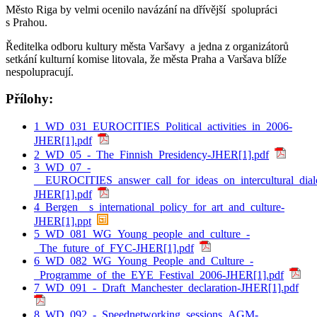
Město Riga by velmi ocenilo navázání na dřívější spolupráci
s Prahou.
Ředitelka odboru kultury města Varšavy a jedna z organizátorů
setkání kulturní komise litovala, že města Praha a Varšava blíže
nespolupracují.
Přílohy:
1_WD_031_EUROCITIES_Political_activities_in_2006-
JHER[1].pdf
2_WD_05_-_The_Finnish_Presidency-JHER[1].pdf
3_WD_07_-
__EUROCITIES_answer_call_for_ideas_on_intercultural_dial
JHER[1].pdf
4_Bergen__s_international_policy_for_art_and_culture-
JHER[1].ppt
5_WD_081_WG_Young_people_and_culture_-
_The_future_of_FYC-JHER[1].pdf
6_WD_082_WG_Young_People_and_Culture_-
_Programme_of_the_EYE_Festival_2006-JHER[1].pdf
7_WD_091_-_Draft_Manchester_declaration-JHER[1].pdf
8_WD_092_-_Speednetworking_sessions_AGM-