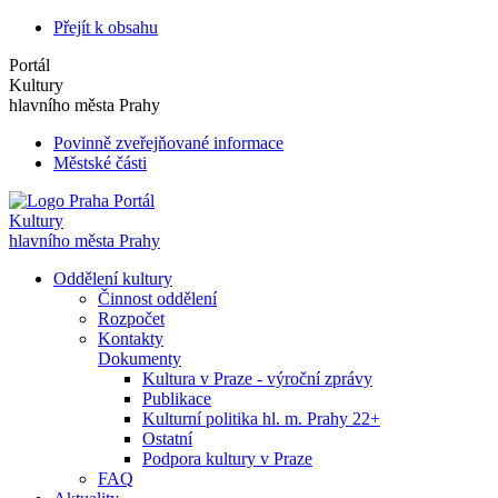
Přejít k obsahu
Portál
Kultury
hlavního města Prahy
Povinně zveřejňované informace
Městské části
Portál
Kultury
hlavního města Prahy
Oddělení kultury
Činnost oddělení
Rozpočet
Kontakty
Dokumenty
Kultura v Praze - výroční zprávy
Publikace
Kulturní politika hl. m. Prahy 22+
Ostatní
Podpora kultury v Praze
FAQ