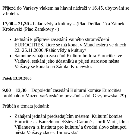
Příjezd do Varšavy vlakem na hlavní nádraží v 16.45, ubytování se
v hotelu.
17,00 – 21,30
- Palác vědy a kultury – (Plac Defilad 1) a Zámek
Krolewski (Plac Zamkowy 4)
Jednání k přípravě zasedání Valného shromáždění
EUROCITIES, které se má konat v Manchesteru ve dnech
22.-25.11.2006 /Palác vědy a kultury/
Samotné zahájení zasedání Kulturního fora Eurocities ve
Varšavě, setkání jeho účastníků a přijetí starostou města
Varšavy se konalo na Zámku Krolewski.
Pátek 13.10.2006
9,00 – 13,30
– Dopolední zasedání Kulturní komise Eurocities
probíhalo v Muzeu varšavského povstání – (ul. Grzybowska 79)
Průběh a témata jednání:
Zahájení jednání předsedajícím městem Kulturní komise
Eurocities - Barcelonou /Esteve Caramés, Jordi Martí, Idoia
Villanueva z Institutu pro kulturu/ a úvodní slovo zástupců
města Varšavy /Jacek Tarnowski/.