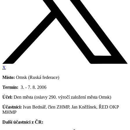
X
Místo:
Omsk (Ruská federace)
Termín:
3. - 7. 8. 2006
Účel:
Den města (oslavy 290. výročí založení města Omsk)
Účastníci:
Ivan Bednář, člen ZHMP, Jan Kněžínek, ŘED OKP
MHMP
Další účastníci z ČR: