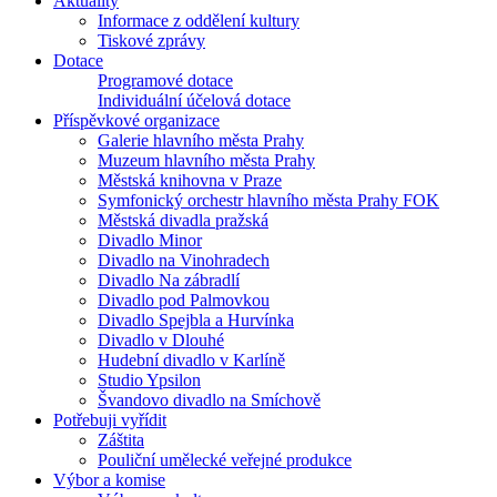
Aktuality
Informace z oddělení kultury
Tiskové zprávy
Dotace
Programové dotace
Individuální účelová dotace
Příspěvkové organizace
Galerie hlavního města Prahy
Muzeum hlavního města Prahy
Městská knihovna v Praze
Symfonický orchestr hlavního města Prahy FOK
Městská divadla pražská
Divadlo Minor
Divadlo na Vinohradech
Divadlo Na zábradlí
Divadlo pod Palmovkou
Divadlo Spejbla a Hurvínka
Divadlo v Dlouhé
Hudební divadlo v Karlíně
Studio Ypsilon
Švandovo divadlo na Smíchově
Potřebuji vyřídit
Záštita
Pouliční umělecké veřejné produkce
Výbor a komise