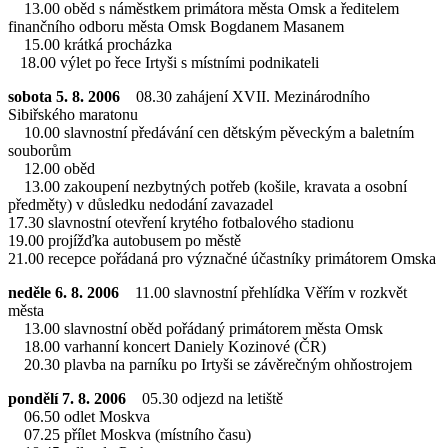
13.00 oběd s náměstkem primátora města Omsk a ředitelem
finančního odboru města Omsk Bogdanem Masanem
15.00 krátká procházka
18.00 výlet po řece Irtyši s místními podnikateli
sobota 5. 8. 2006
08.30 zahájení XVII. Mezinárodního
Sibiřského maratonu
10.00 slavnostní předávání cen dětským pěveckým a baletním
souborům
12.00 oběd
13.00 zakoupení nezbytných potřeb (košile, kravata a osobní
předměty) v důsledku nedodání zavazadel
17.30 slavnostní otevření krytého fotbalového stadionu
19.00 projížďka autobusem po městě
21.00 recepce pořádaná pro význačné účastníky primátorem Omska
neděle 6. 8. 2006
11.00 slavnostní přehlídka Věřím v rozkvět
města
13.00 slavnostní oběd pořádaný primátorem města Omsk
18.00 varhanní koncert Daniely Kozinové (ČR)
20.30 plavba na parníku po Irtyši se závěrečným ohňostrojem
pondělí 7. 8. 2006
05.30 odjezd na letiště
06.50 odlet Moskva
07.25 přílet Moskva (místního času)