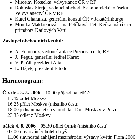
Miroslav Kostelka, velvyslanec ČR v RF
Bohuslav Strejc, vedoucí obchodně ekonomického úseku
Velvyslanectví ČR v RF
Karel Charanza, generální konzul ČR v Jekatěrinburgu
Monika Makkiehová, Jana Petříková, Petr Keřka, náměstci
primátora Karlových Varů
Zástupci obchodních kruhů:
A. Francouz, vedoucí afilace Preciosa centr, RF
J. Fegut, generální ředitel Karex
V. Plašil, prezident Alta
L. Hájek, prezident Eltodo
Harmonogram:
Čtvrtek 3. 8. 2006
10.00 příjezd na letiště
11.45 odlet Moskva
16.25 přílet Moskva (místního času)
18.00 jednání na letišti s produkcí Dnů Moskvy v Praze
23.35 odlet z Moskvy
pátek 4. 8. 2006
05.30 přílet Omsk (místního času)
07.00 ubytování v hotelu Irtyš
11.00 slavnostní zahájení mezinárodní výstavy květin Flora 2006