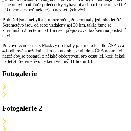
jsme nebyli patřičně společensky vybaveni a situaci jsme museli řešit
nákupem alespoň některých nezbytných věcí.
Bohužel jsme nebyli ani upozorněni, že terminály jednoho letiště
Šeremetěvo jsou od sebe vzdáleny asi 30 km, takže jsme se
z terminálu 2 na terminál 1 museli přepravovat taxíkem na poslední
chvíli.
Při závěrečné cestě z Moskvy do Prahy pak mělo letadlo ČSA cca
4-hodinové zpoždění. Po celou dobu se nikdo z ČSA neomluvil,
natož aby se postaral o nějaké občerstvení pro cestující, kteří čekali
na letišti Šeremetěvo celkem víc než 11 hodin!!!!!
Fotogalerie
Fotogalerie 2