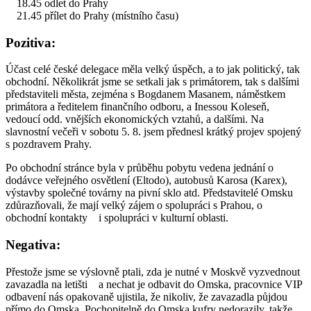
18.45 odlet do Prahy
21.45 přílet do Prahy (místního času)
Pozitiva:
Účast celé české delegace měla velký úspěch, a to jak politický, tak
obchodní. Několikrát jsme se setkali jak s primátorem, tak s dalšími
představiteli města, zejména s Bogdanem Masanem, náměstkem
primátora a ředitelem finančního odboru, a Inessou Koleseň,
vedoucí odd. vnějších ekonomických vztahů, a dalšími. Na
slavnostní večeři v sobotu 5. 8. jsem přednesl krátký projev spojený
s pozdravem Prahy.
Po obchodní stránce byla v průběhu pobytu vedena jednání o
dodávce veřejného osvětlení (Eltodo), autobusů Karosa (Karex),
výstavby společné továrny na pivní sklo atd. Představitelé Omsku
zdůrazňovali, že mají velký zájem o spolupráci s Prahou, o
obchodní kontakty i spolupráci v kulturní oblasti.
Negativa:
Přestože jsme se výslovně ptali, zda je nutné v Moskvě vyzvednout
zavazadla na letišti a nechat je odbavit do Omska, pracovnice VIP
odbavení nás opakovaně ujistila, že nikoliv, že zavazadla půjdou
přímo do Omska. Pochopitelně do Omska kufry nedorazily, takže