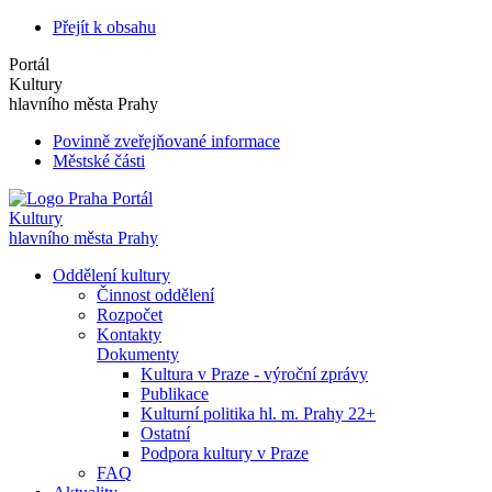
Přejít k obsahu
Portál
Kultury
hlavního města Prahy
Povinně zveřejňované informace
Městské části
Portál
Kultury
hlavního města Prahy
Oddělení kultury
Činnost oddělení
Rozpočet
Kontakty
Dokumenty
Kultura v Praze - výroční zprávy
Publikace
Kulturní politika hl. m. Prahy 22+
Ostatní
Podpora kultury v Praze
FAQ