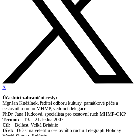
X
Účastníci zahraniční cesty:
Mgr.Jan Kněžínek, ředitel odboru kultury, památkové péče a
cestovního ruchu MHMP, vedoucí delegace
PhDr. Jana Hudcová, specialista pro cestovní ruch MHMP-OKP
Termín:
19. – 21. ledna 2007
Cíl:
Belfast, Velká Británie
Účel:
Účast na veletrhu cestovního ruchu Telegraph Holiday
World Show v Belfastu