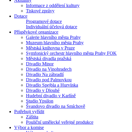
Aktuality
Informace z oddělení kultury
Tiskové zprávy
Dotace
Programové dotace
Individuální účelová dotace
Příspěvkové organizace
Galerie hlavního města Prahy
Muzeum hlavního města Prahy
Městská knihovna v Praze
Symfonický orchestr hlavního města Prahy FOK
Městská divadla pražská
Divadlo Minor
Divadlo na Vinohradech
Divadlo Na zábradlí
Divadlo pod Palmovkou
Divadlo Spejbla a Hurvínka
Divadlo v Dlouhé
Hudební divadlo v Karlíně
Studio Ypsilon
Švandovo divadlo na Smíchově
Potřebuji vyřídit
Záštita
Pouliční umělecké veřejné produkce
Výbor a komise