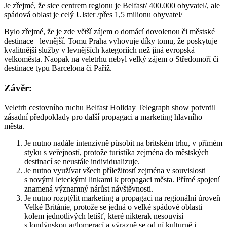
Je zřejmé, že sice centrem regionu je Belfast/ 400.000 obyvatel/, ale
spádová oblast je celý Ulster /přes 1,5 milionu obyvatel/
Bylo zřejmé, že je zde větší zájem o domácí dovolenou či městské
destinace –levnější. Tomu Praha vyhovuje díky tomu, že poskytuje
kvalitnější služby v levnějších kategoriích než jiná evropská
velkoměsta. Naopak na veletrhu nebyl velký zájem o Středomoří či
destinace typu Barcelona či Paříž.
Závěr:
Veletrh cestovního ruchu Belfast Holiday Telegraph show potvrdil
zásadní předpoklady pro další propagaci a marketing hlavního
města.
Je nutno nadále intenzivně působit na britském trhu, v přímém
styku s veřejností, protože turistika zejména do městských
destinací se neustále individualizuje.
Je nutno využívat všech příležitostí zejména v souvislosti
s novými leteckými linkami k propagaci města. Přímé spojení
znamená významný nárůst návštěvnosti.
Je nutno rozptýlit marketing a propagaci na regionální úroveň
Velké Británie, protože se jedná o velké spádové oblasti
kolem jednotlivých letišť, které nikterak nesouvisí
s londýnskou aglomerací a výrazně se od ní kulturně i