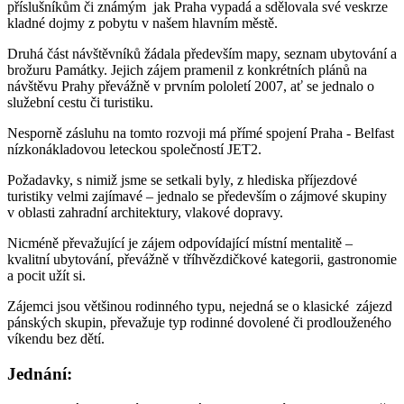
příslušníkům či známým jak Praha vypadá a sdělovala své veskrze
kladné dojmy z pobytu v našem hlavním městě.
Druhá část návštěvníků žádala především mapy, seznam ubytování a
brožuru Památky. Jejich zájem pramenil z konkrétních plánů na
návštěvu Prahy převážně v prvním pololetí 2007, ať se jednalo o
služební cestu či turistiku.
Nesporně zásluhu na tomto rozvoji má přímé spojení Praha - Belfast
nízkonákladovou leteckou společností JET2.
Požadavky, s nimiž jsme se setkali byly, z hlediska příjezdové
turistiky velmi zajímavé – jednalo se především o zájmové skupiny
v oblasti zahradní architektury, vlakové dopravy.
Nicméně převažující je zájem odpovídající místní mentalitě –
kvalitní ubytování, převážně v tříhvězdičkové kategorii, gastronomie
a pocit užít si.
Zájemci jsou většinou rodinného typu, nejedná se o klasické zájezd
pánských skupin, převažuje typ rodinné dovolené či prodlouženého
víkendu bez dětí.
Jednání: