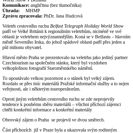
Komunikace:
angličtina (bez tlumočníka)
Úhrada:
MHMP
Zprávu zpracovala:
PhDr. Jana Hudcová
Veletrh cestovního ruchu
Belfast Telegraph Holiday World Show
patří ve Velké Británii k regionálním veletrhům, nicméně ve své
oblasti je veletrhem nejvýznamnějším. Koná se v Belfastu – hlavním
městě Severního Irska, do jehož spádové oblasti patří přes jeden a
půl milionu obyvatel.
Hlavní město Praha se prezentovalo na veletrhu jako jediný partner
Czechtourism na společném stánku, který byl vyzdoben
velkoplošnou fotografií Staroměstského náměstí.
To upoutávalo velkou pozornost a o stánek byl velký zájem.
Rozdalo se přes tisíc materiálů Pražské informační služby a to nejen
veřejnosti, ale i některým touroperátorům.
Oproti jiným veletrhům cestovního ruchu se zde neprojevily
tendence k pouhému sběru materiálů – všichni příchozí zájemci
chtěli konkrétní informace a konkrétní materiály
Obrovský zájem o Prahu se projevil ve dvou směrech.
Část příchozích již v Praze byla a ukazovala svým rodinným