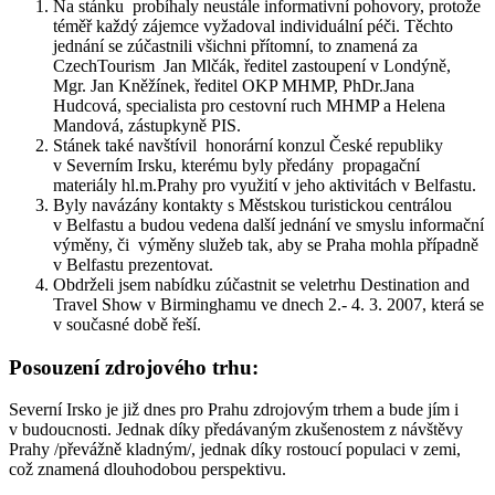
Na stánku probíhaly neustále informativní pohovory, protože
téměř každý zájemce vyžadoval individuální péči. Těchto
jednání se zúčastnili všichni přítomní, to znamená za
CzechTourism Jan Mlčák, ředitel zastoupení v Londýně,
Mgr. Jan Kněžínek, ředitel OKP MHMP, PhDr.Jana
Hudcová, specialista pro cestovní ruch MHMP a Helena
Mandová, zástupkyně PIS.
Stánek také navštívil honorární konzul České republiky
v Severním Irsku, kterému byly předány propagační
materiály hl.m.Prahy pro využití v jeho aktivitách v Belfastu.
Byly navázány kontakty s Městskou turistickou centrálou
v Belfastu a budou vedena další jednání ve smyslu informační
výměny, či výměny služeb tak, aby se Praha mohla případně
v Belfastu prezentovat.
Obdrželi jsem nabídku zúčastnit se veletrhu Destination and
Travel Show v Birminghamu ve dnech 2.- 4. 3. 2007, která se
v současné době řeší.
Posouzení zdrojového trhu:
Severní Irsko je již dnes pro Prahu zdrojovým trhem a bude jím i
v budoucnosti. Jednak díky předávaným zkušenostem z návštěvy
Prahy /převážně kladným/, jednak díky rostoucí populaci v zemi,
což znamená dlouhodobou perspektivu.