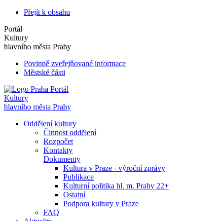
Přejít k obsahu
Portál
Kultury
hlavního města Prahy
Povinně zveřejňované informace
Městské části
Portál
Kultury
hlavního města Prahy
Oddělení kultury
Činnost oddělení
Rozpočet
Kontakty
Dokumenty
Kultura v Praze - výroční zprávy
Publikace
Kulturní politika hl. m. Prahy 22+
Ostatní
Podpora kultury v Praze
FAQ