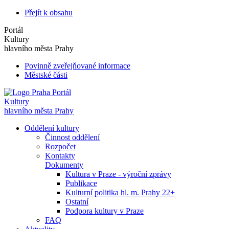
Přejít k obsahu
Portál
Kultury
hlavního města Prahy
Povinně zveřejňované informace
Městské části
Portál
Kultury
hlavního města Prahy
Oddělení kultury
Činnost oddělení
Rozpočet
Kontakty
Dokumenty
Kultura v Praze - výroční zprávy
Publikace
Kulturní politika hl. m. Prahy 22+
Ostatní
Podpora kultury v Praze
FAQ