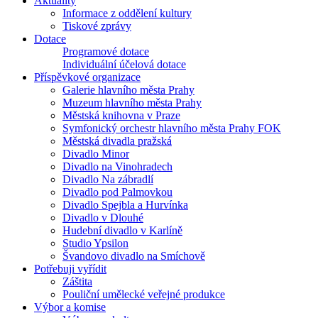
Aktuality
Informace z oddělení kultury
Tiskové zprávy
Dotace
Programové dotace
Individuální účelová dotace
Příspěvkové organizace
Galerie hlavního města Prahy
Muzeum hlavního města Prahy
Městská knihovna v Praze
Symfonický orchestr hlavního města Prahy FOK
Městská divadla pražská
Divadlo Minor
Divadlo na Vinohradech
Divadlo Na zábradlí
Divadlo pod Palmovkou
Divadlo Spejbla a Hurvínka
Divadlo v Dlouhé
Hudební divadlo v Karlíně
Studio Ypsilon
Švandovo divadlo na Smíchově
Potřebuji vyřídit
Záštita
Pouliční umělecké veřejné produkce
Výbor a komise