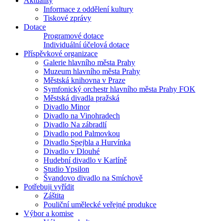
Aktuality
Informace z oddělení kultury
Tiskové zprávy
Dotace
Programové dotace
Individuální účelová dotace
Příspěvkové organizace
Galerie hlavního města Prahy
Muzeum hlavního města Prahy
Městská knihovna v Praze
Symfonický orchestr hlavního města Prahy FOK
Městská divadla pražská
Divadlo Minor
Divadlo na Vinohradech
Divadlo Na zábradlí
Divadlo pod Palmovkou
Divadlo Spejbla a Hurvínka
Divadlo v Dlouhé
Hudební divadlo v Karlíně
Studio Ypsilon
Švandovo divadlo na Smíchově
Potřebuji vyřídit
Záštita
Pouliční umělecké veřejné produkce
Výbor a komise