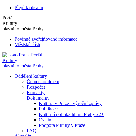
Přejít k obsahu
Portál
Kultury
hlavního města Prahy
Povinně zveřejňované informace
Městské části
Portál
Kultury
hlavního města Prahy
Oddělení kultury
Činnost oddělení
Rozpočet
Kontakty
Dokumenty
Kultura v Praze - výroční zprávy
Publikace
Kulturní politika hl. m. Prahy 22+
Ostatní
Podpora kultury v Praze
FAQ