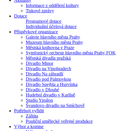
Aktuality
Informace z oddělení kultury
Tiskové zprávy
Dotace
Programové dotace
Individuální účelová dotace
Příspěvkové organizace
Galerie hlavního města Prahy
Muzeum hlavního města Prahy
Městská knihovna v Praze
Symfonický orchestr hlavního města Prahy FOK
Městská divadla pražská
Divadlo Minor
Divadlo na Vinohradech
Divadlo Na zábradlí
Divadlo pod Palmovkou
Divadlo Spejbla a Hurvínka
Divadlo v Dlouhé
Hudební divadlo v Karlíně
Studio Ypsilon
Švandovo divadlo na Smíchově
Potřebuji vyřídit
Záštita
Pouliční umělecké veřejné produkce
Výbor a komise