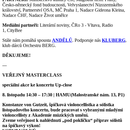
Česko-německý fond budoucnosti, Velvyslanectví Nizozemského
království, Partnerství OSA, MČ Praha 1, Nadace Gideona Kleina,
Nadace ČHF, Nadace Život umělce
Mediální partneři:
Literární noviny, ČRo 3 - Vltava, Radio
1, CityBee
Stále nám pomáhá spousta
ANDĚLŮ
.
Podporuje nás
KLUBERG
,
klub dárců Orchestru BERG.
DĚKUJEME!
---
VEŘEJNÝ MASTERCLASS
speciální akce ke koncertu Up-close
8. listopadu 14:30 – 17:30 | HAMU(Malostranské nám. 13, P1)
Konstanze von Gutzeit, špičková violoncellistka a sólistka
listopadového koncertu, bude pracovat s vybranými mladými
violoncellisty z Akademie múzických umění.
Zveme veřejnost k nahlédnutí „pod pokličku“ příprav sólistů
na špičkový výkon!