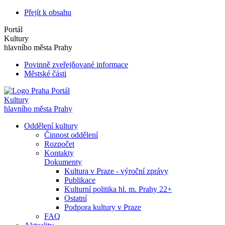
Přejít k obsahu
Portál
Kultury
hlavního města Prahy
Povinně zveřejňované informace
Městské části
Portál
Kultury
hlavního města Prahy
Oddělení kultury
Činnost oddělení
Rozpočet
Kontakty
Dokumenty
Kultura v Praze - výroční zprávy
Publikace
Kulturní politika hl. m. Prahy 22+
Ostatní
Podpora kultury v Praze
FAQ