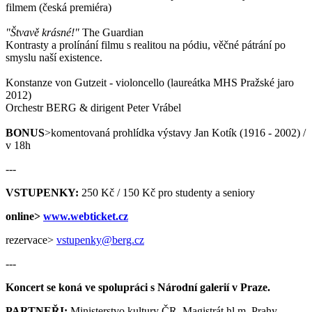
filmem (česká premiéra)
"Štvavě krásné!"
The Guardian
Kontrasty a prolínání filmu s realitou na pódiu, věčné pátrání po
smyslu naší existence.
Konstanze von Gutzeit - violoncello (laureátka MHS Pražské jaro
2012)
Orchestr BERG & dirigent Peter Vrábel
BONUS
>komentovaná prohlídka výstavy Jan Kotík (1916 - 2002) /
v 18h
---
VSTUPENKY:
250 Kč / 150 Kč pro studenty a seniory
online>
www.webticket.cz
rezervace>
vstupenky@berg.cz
---
Koncert se koná ve spolupráci s Národní galerií v Praze.
PARTNEŘI:
Ministerstvo kultury ČR, Magistrát hl.m. Prahy,