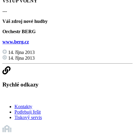
VSTUP VOLNÝ
---
Váš zdroj nové hudby
Orchestr BERG
www.berg.cz
14. října 2013
14. října 2013
Rychlé odkazy
Kontakty
Potřebuji řešit
Tiskový servis