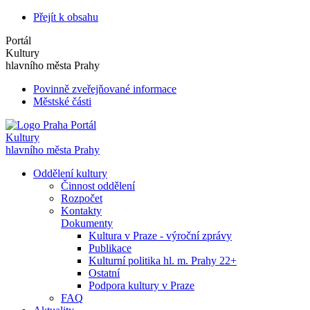
Přejít k obsahu
Portál
Kultury
hlavního města Prahy
Povinně zveřejňované informace
Městské části
Portál
Kultury
hlavního města Prahy
Oddělení kultury
Činnost oddělení
Rozpočet
Kontakty
Dokumenty
Kultura v Praze - výroční zprávy
Publikace
Kulturní politika hl. m. Prahy 22+
Ostatní
Podpora kultury v Praze
FAQ