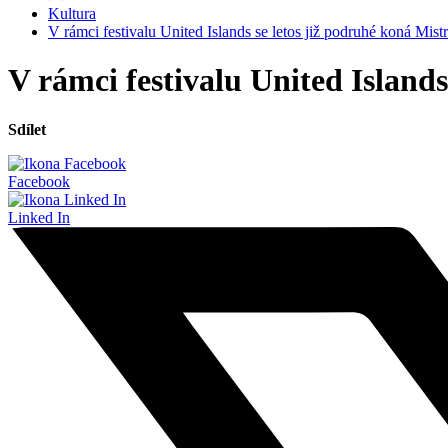
Kultura
V rámci festivalu United Islands se letos již podruhé koná Mist
V rámci festivalu United Islands
Sdílet
Facebook
Linked In