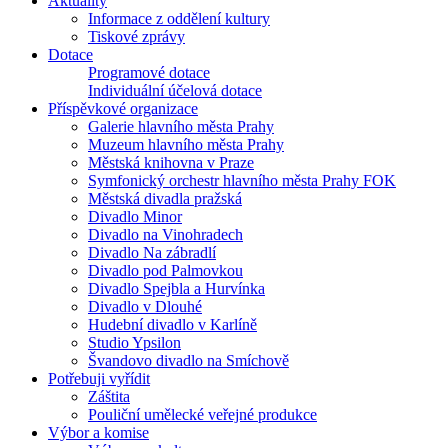
Aktuality
Informace z oddělení kultury
Tiskové zprávy
Dotace
Programové dotace
Individuální účelová dotace
Příspěvkové organizace
Galerie hlavního města Prahy
Muzeum hlavního města Prahy
Městská knihovna v Praze
Symfonický orchestr hlavního města Prahy FOK
Městská divadla pražská
Divadlo Minor
Divadlo na Vinohradech
Divadlo Na zábradlí
Divadlo pod Palmovkou
Divadlo Spejbla a Hurvínka
Divadlo v Dlouhé
Hudební divadlo v Karlíně
Studio Ypsilon
Švandovo divadlo na Smíchově
Potřebuji vyřídit
Záštita
Pouliční umělecké veřejné produkce
Výbor a komise