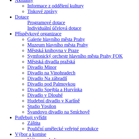
Aktuality
Informace z oddělení kultury
Tiskové zprávy
Dotace
Programové dotace
Individuální účelová dotace
Příspěvkové organizace
Galerie hlavního města Prahy
Muzeum hlavního města Prahy
Městská knihovna v Praze
Symfonický orchestr hlavního města Prahy FOK
Městská divadla pražská
Divadlo Minor
Divadlo na Vinohradech
Divadlo Na zábradlí
Divadlo pod Palmovkou
Divadlo Spejbla a Hurvínka
Divadlo v Dlouhé
Hudební divadlo v Karlíně
Studio Ypsilon
Švandovo divadlo na Smíchově
Potřebuji vyřídit
Záštita
Pouliční umělecké veřejné produkce
Výbor a komise