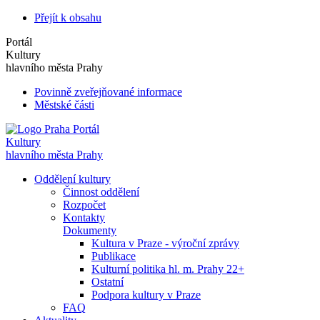
Přejít k obsahu
Portál
Kultury
hlavního města Prahy
Povinně zveřejňované informace
Městské části
Portál
Kultury
hlavního města Prahy
Oddělení kultury
Činnost oddělení
Rozpočet
Kontakty
Dokumenty
Kultura v Praze - výroční zprávy
Publikace
Kulturní politika hl. m. Prahy 22+
Ostatní
Podpora kultury v Praze
FAQ