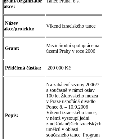
grant/Organizátor
Tanec Praha, o.s.
akce:
Název
Víkend izraelského tance
akce/projektu:
Mezinárodní spolupráce na
Grant:
území Prahy v roce 2006
Přidělená částka:
200 000 Kč
Na zahájení sezony 2006/7
a současně v rámci oslav
100 let Židovského muzea
v Praze uspořádá divadlo
Ponec 8. – 10.9.2006
Víkend izraelského tance,
Popis:
v němž vystoupí jedni
z nejžádanějších izraelských
umělců v oblasti
současného tance. Program