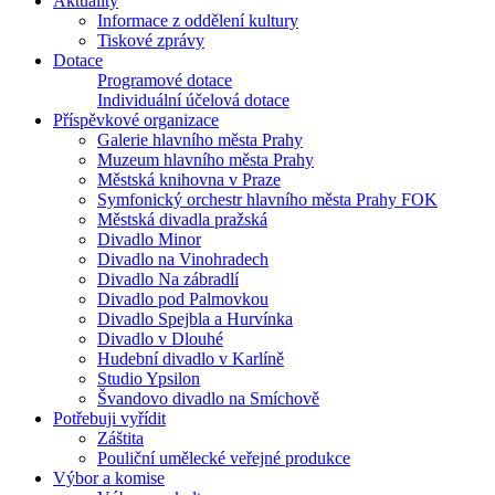
Aktuality
Informace z oddělení kultury
Tiskové zprávy
Dotace
Programové dotace
Individuální účelová dotace
Příspěvkové organizace
Galerie hlavního města Prahy
Muzeum hlavního města Prahy
Městská knihovna v Praze
Symfonický orchestr hlavního města Prahy FOK
Městská divadla pražská
Divadlo Minor
Divadlo na Vinohradech
Divadlo Na zábradlí
Divadlo pod Palmovkou
Divadlo Spejbla a Hurvínka
Divadlo v Dlouhé
Hudební divadlo v Karlíně
Studio Ypsilon
Švandovo divadlo na Smíchově
Potřebuji vyřídit
Záštita
Pouliční umělecké veřejné produkce
Výbor a komise