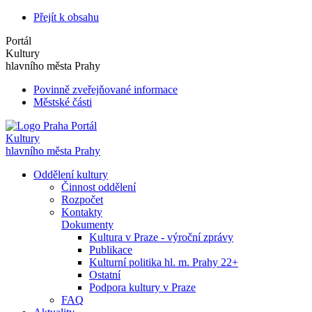
Přejít k obsahu
Portál
Kultury
hlavního města Prahy
Povinně zveřejňované informace
Městské části
Portál
Kultury
hlavního města Prahy
Oddělení kultury
Činnost oddělení
Rozpočet
Kontakty
Dokumenty
Kultura v Praze - výroční zprávy
Publikace
Kulturní politika hl. m. Prahy 22+
Ostatní
Podpora kultury v Praze
FAQ