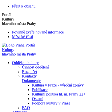
Přejít k obsahu
Portál
Kultury
hlavního města Prahy
Povinně zveřejňované informace
Městské části
Portál
Kultury
hlavního města Prahy
Oddělení kultury
Činnost oddělení
Rozpočet
Kontakty
Dokumenty
Kultura v Praze - výroční zprávy
Publikace
Kulturní politika hl. m. Prahy 22+
Ostatní
Podpora kultury v Praze
FAQ