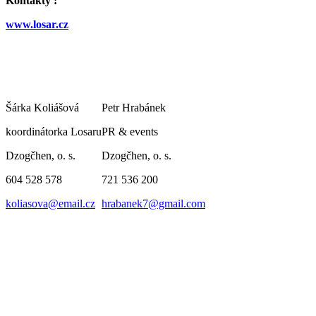
Kontakty :
www.losar.cz
Šárka Koliášová
Petr Hrabánek
koordinátorka Losaru
PR & events
Dzogčhen, o. s.
Dzogčhen, o. s.
604 528 578
721 536 200
koliasova@email.cz
hrabanek7@gmail.com