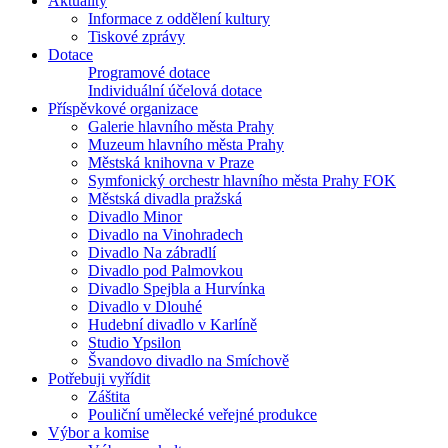
Aktuality
Informace z oddělení kultury
Tiskové zprávy
Dotace
Programové dotace
Individuální účelová dotace
Příspěvkové organizace
Galerie hlavního města Prahy
Muzeum hlavního města Prahy
Městská knihovna v Praze
Symfonický orchestr hlavního města Prahy FOK
Městská divadla pražská
Divadlo Minor
Divadlo na Vinohradech
Divadlo Na zábradlí
Divadlo pod Palmovkou
Divadlo Spejbla a Hurvínka
Divadlo v Dlouhé
Hudební divadlo v Karlíně
Studio Ypsilon
Švandovo divadlo na Smíchově
Potřebuji vyřídit
Záštita
Pouliční umělecké veřejné produkce
Výbor a komise