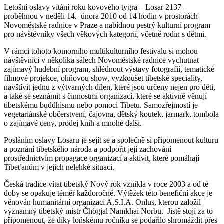
Letošní oslavy vítání roku kovového tygra – Losar 2137 –
proběhnou v neděli 14. února 2010 od 14 hodin v prostorách
Novoměstské radnice v Praze a nabídnou pestrý kulturní program
pro návštěvníky všech věkových kategorií, včetně rodin s dětmi.
V rámci tohoto komorního multikulturního festivalu si mohou
návštěvníci v několika sálech Novoměstské radnice vychutnat
zajímavý hudební program, shlédnout výstavy fotografií, tematické
filmové projekce, ohňovou show, vyzkoušet tibetské speciality,
navštívit jednu z výtvarných dílen, které jsou určeny nejen pro děti,
a také se seznámit s činnostmi organizací, které se aktivně věnují
tibetskému buddhismu nebo pomoci Tibetu. Samozřejmostí je
vegetariánské občerstvení, čajovna, dětský koutek, jarmark, tombola
o zajímavé ceny, prodej knih a mnohé další.
Posláním oslavy Losaru je sejít se a společně si připomenout kulturu
a poznání tibetského národa a podpořit její zachování
prostřednictvím propagace organizací a aktivit, které pomáhají
Tibeťanům v jejich nelehké situaci.
Česká tradice vítat tibetský Nový rok vznikla v roce 2003 a od té
doby se opakuje téměř každoročně. Výtěžek této benefiční akce je
věnován humanitární organizaci A.S.I.A. Onlus, kterou založil
významný tibetský mistr Čhögjal Namkhai Norbu. Jistě stojí za to
připomenout, že díky loňskému ročníku se podařilo shromáždit přes