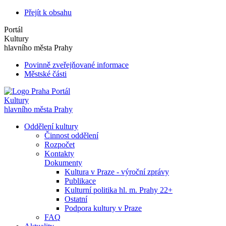
Přejít k obsahu
Portál
Kultury
hlavního města Prahy
Povinně zveřejňované informace
Městské části
Portál
Kultury
hlavního města Prahy
Oddělení kultury
Činnost oddělení
Rozpočet
Kontakty
Dokumenty
Kultura v Praze - výroční zprávy
Publikace
Kulturní politika hl. m. Prahy 22+
Ostatní
Podpora kultury v Praze
FAQ