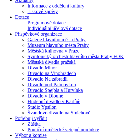
Aktuality
Informace z oddělení kultury
Tiskové zprávy
Dotace
Programové dotace
Individuální účelová dotace
Příspěvkové organizace
Galerie hlavního města Prahy
Muzeum hlavního města Prahy
Městská knihovna v Praze
Symfonický orchestr hlavního města Prahy FOK
Městská divadla pražská
Divadlo Minor
Divadlo na Vinohradech
Divadlo Na zábradlí
Divadlo pod Palmovkou
Divadlo Spejbla a Hurvínka
Divadlo v Dlouhé
Hudební divadlo v Karlíně
Studio Ypsilon
Švandovo divadlo na Smíchově
Potřebuji vyřídit
Záštita
Pouliční umělecké veřejné produkce
Výbor a komise