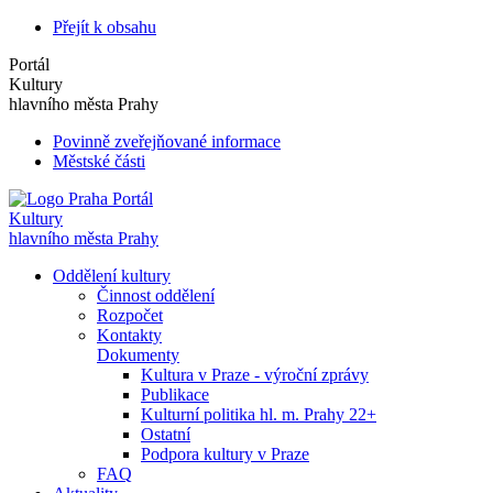
Přejít k obsahu
Portál
Kultury
hlavního města Prahy
Povinně zveřejňované informace
Městské části
Portál
Kultury
hlavního města Prahy
Oddělení kultury
Činnost oddělení
Rozpočet
Kontakty
Dokumenty
Kultura v Praze - výroční zprávy
Publikace
Kulturní politika hl. m. Prahy 22+
Ostatní
Podpora kultury v Praze
FAQ