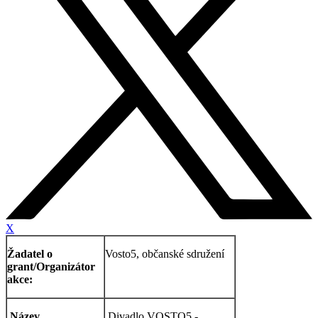
X
Žadatel o
Vosto5, občanské sdružení
grant/Organizátor
akce:
Název
Divadlo VOSTO5 -