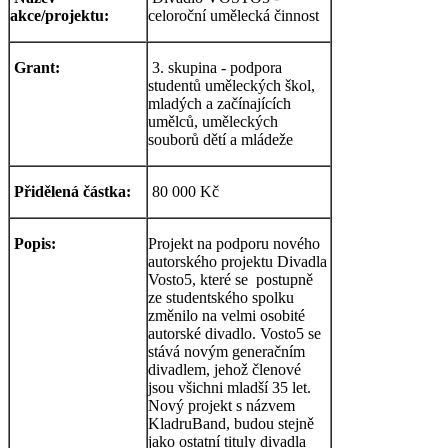
akce/projektu:
celoroční umělecká činnost
Grant:
3. skupina - podpora
studentů uměleckých škol,
mladých a začínajících
umělců, uměleckých
souborů dětí a mládeže
Přidělená částka:
80 000 Kč
Popis:
Projekt na podporu nového
autorského projektu Divadla
Vosto5, které se postupně
ze studentského spolku
změnilo na velmi osobité
autorské divadlo. Vosto5 se
stává novým generačním
divadlem, jehož členové
jsou všichni mladší 35 let.
Nový projekt s názvem
KladruBand, budou stejně
jako ostatní tituly divadla