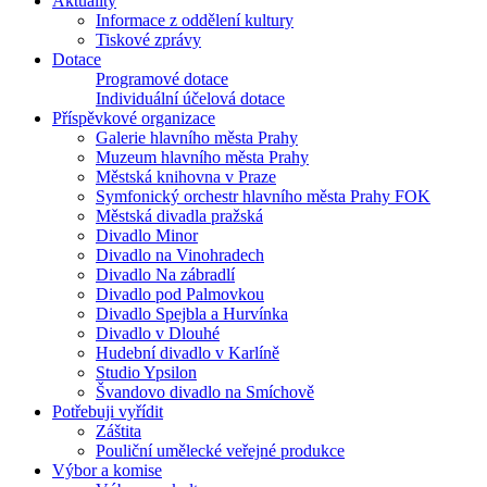
Aktuality
Informace z oddělení kultury
Tiskové zprávy
Dotace
Programové dotace
Individuální účelová dotace
Příspěvkové organizace
Galerie hlavního města Prahy
Muzeum hlavního města Prahy
Městská knihovna v Praze
Symfonický orchestr hlavního města Prahy FOK
Městská divadla pražská
Divadlo Minor
Divadlo na Vinohradech
Divadlo Na zábradlí
Divadlo pod Palmovkou
Divadlo Spejbla a Hurvínka
Divadlo v Dlouhé
Hudební divadlo v Karlíně
Studio Ypsilon
Švandovo divadlo na Smíchově
Potřebuji vyřídit
Záštita
Pouliční umělecké veřejné produkce
Výbor a komise