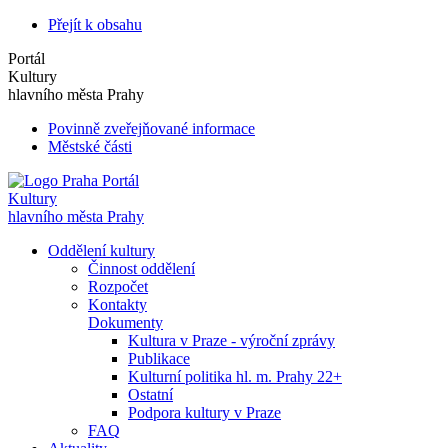
Přejít k obsahu
Portál
Kultury
hlavního města Prahy
Povinně zveřejňované informace
Městské části
Portál
Kultury
hlavního města Prahy
Oddělení kultury
Činnost oddělení
Rozpočet
Kontakty
Dokumenty
Kultura v Praze - výroční zprávy
Publikace
Kulturní politika hl. m. Prahy 22+
Ostatní
Podpora kultury v Praze
FAQ