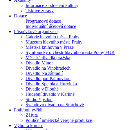
Aktuality
Informace z oddělení kultury
Tiskové zprávy
Dotace
Programové dotace
Individuální účelová dotace
Příspěvkové organizace
Galerie hlavního města Prahy
Muzeum hlavního města Prahy
Městská knihovna v Praze
Symfonický orchestr hlavního města Prahy FOK
Městská divadla pražská
Divadlo Minor
Divadlo na Vinohradech
Divadlo Na zábradlí
Divadlo pod Palmovkou
Divadlo Spejbla a Hurvínka
Divadlo v Dlouhé
Hudební divadlo v Karlíně
Studio Ypsilon
Švandovo divadlo na Smíchově
Potřebuji vyřídit
Záštita
Pouliční umělecké veřejné produkce
Výbor a komise