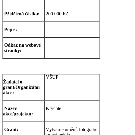
Přidělená částka:
200 000 Kč
Popis:
Odkaz na webové
stránky:
VŠUP
Žadatel o
grant/Organizátor
akce:
Název
Krychle
akce/projektu:
Grant:
Výtvarné umění, fotografie
a nová média