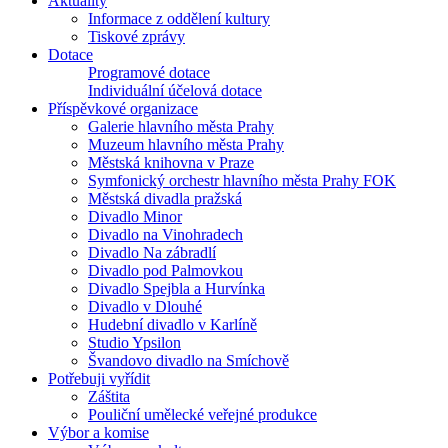
Aktuality
Informace z oddělení kultury
Tiskové zprávy
Dotace
Programové dotace
Individuální účelová dotace
Příspěvkové organizace
Galerie hlavního města Prahy
Muzeum hlavního města Prahy
Městská knihovna v Praze
Symfonický orchestr hlavního města Prahy FOK
Městská divadla pražská
Divadlo Minor
Divadlo na Vinohradech
Divadlo Na zábradlí
Divadlo pod Palmovkou
Divadlo Spejbla a Hurvínka
Divadlo v Dlouhé
Hudební divadlo v Karlíně
Studio Ypsilon
Švandovo divadlo na Smíchově
Potřebuji vyřídit
Záštita
Pouliční umělecké veřejné produkce
Výbor a komise