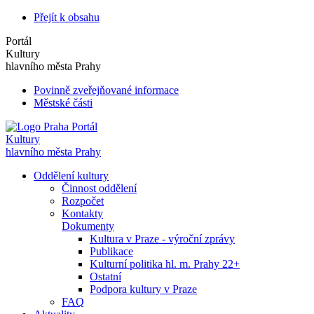
Přejít k obsahu
Portál
Kultury
hlavního města Prahy
Povinně zveřejňované informace
Městské části
Portál
Kultury
hlavního města Prahy
Oddělení kultury
Činnost oddělení
Rozpočet
Kontakty
Dokumenty
Kultura v Praze - výroční zprávy
Publikace
Kulturní politika hl. m. Prahy 22+
Ostatní
Podpora kultury v Praze
FAQ