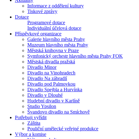
Aktuality
Informace z oddělení kultury
Tiskové zprávy
Dotace
Programové dotace
Individuální účelová dotace
Příspěvkové organizace
Galerie hlavního města Prahy
Muzeum hlavního města Prahy
Městská knihovna v Praze
Symfonický orchestr hlavního města Prahy FOK
Městská divadla pražská
Divadlo Minor
Divadlo na Vinohradech
Divadlo Na zábradlí
Divadlo pod Palmovkou
Divadlo Spejbla a Hurvínka
Divadlo v Dlouhé
Hudební divadlo v Karlíně
Studio Ypsilon
Švandovo divadlo na Smíchově
Potřebuji vyřídit
Záštita
Pouliční umělecké veřejné produkce
Výbor a komise