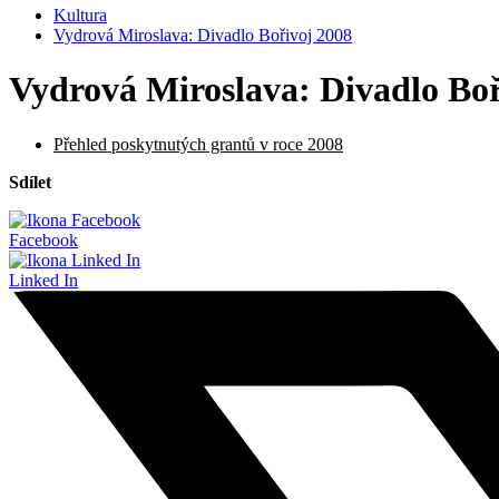
Kultura
Vydrová Miroslava: Divadlo Bořivoj 2008
Vydrová Miroslava: Divadlo Boř
Přehled poskytnutých grantů v roce 2008
Sdílet
Facebook
Linked In