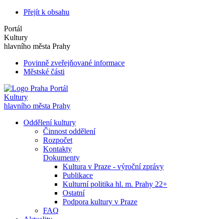
Přejít k obsahu
Portál
Kultury
hlavního města Prahy
Povinně zveřejňované informace
Městské části
Portál
Kultury
hlavního města Prahy
Oddělení kultury
Činnost oddělení
Rozpočet
Kontakty
Dokumenty
Kultura v Praze - výroční zprávy
Publikace
Kulturní politika hl. m. Prahy 22+
Ostatní
Podpora kultury v Praze
FAQ