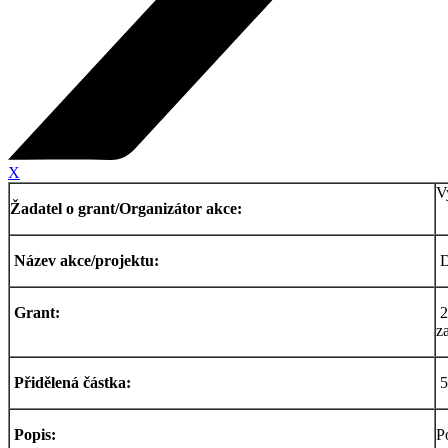
X
V
Žadatel o grant/Organizátor akce:
Název akce/projektu:
D
Grant:
2
z
Přidělená částka:
5
Popis:
P