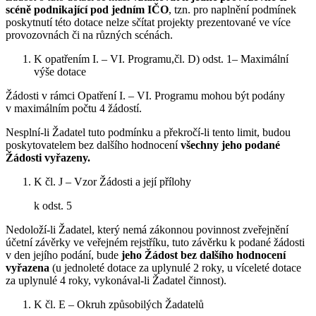
scéně podnikající pod jedním IČO
, tzn. pro naplnění podmínek
poskytnutí této dotace nelze sčítat projekty prezentované ve více
provozovnách či na různých scénách.
K opatřením I. – VI. Programu,čl. D) odst. 1– Maximální
výše dotace
Žádosti v rámci Opatření I. – VI. Programu mohou být podány
v maximálním počtu 4 žádostí.
Nesplní-li Žadatel tuto podmínku a překročí-li tento limit, budou
poskytovatelem bez dalšího hodnocení
všechny jeho podané
Žádosti vyřazeny.
K čl. J – Vzor Žádosti a její přílohy
k odst. 5
Nedoloží-li Žadatel, který nemá zákonnou povinnost zveřejnění
účetní závěrky ve veřejném rejstříku, tuto závěrku k podané žádosti
v den jejího podání, bude
jeho Žádost bez dalšího hodnocení
vyřazena
(u jednoleté dotace za uplynulé 2 roky, u víceleté dotace
za uplynulé 4 roky, vykonával-li Žadatel činnost).
K čl. E – Okruh způsobilých Žadatelů