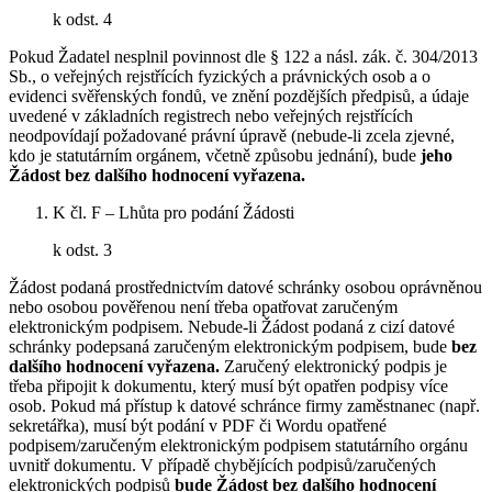
k odst. 4
Pokud Žadatel nesplnil povinnost dle § 122 a násl. zák. č. 304/2013
Sb., o veřejných rejstřících fyzických a právnických osob a o
evidenci svěřenských fondů, ve znění pozdějších předpisů, a údaje
uvedené v základních registrech nebo veřejných rejstřících
neodpovídají požadované právní úpravě (nebude-li zcela zjevné,
kdo je statutárním orgánem, včetně způsobu jednání), bude
jeho
Žádost bez dalšího hodnocení vyřazena.
K čl. F – Lhůta pro podání Žádosti
k odst. 3
Žádost podaná prostřednictvím datové schránky osobou oprávněnou
nebo osobou pověřenou není třeba opatřovat zaručeným
elektronickým podpisem. Nebude-li Žádost podaná z cizí datové
schránky podepsaná zaručeným elektronickým podpisem, bude
bez
dalšího hodnocení vyřazena.
Zaručený elektronický podpis je
třeba připojit k dokumentu, který musí být opatřen podpisy více
osob. Pokud má přístup k datové schránce firmy zaměstnanec (např.
sekretářka), musí být podání v PDF či Wordu opatřené
podpisem/zaručeným elektronickým podpisem statutárního orgánu
uvnitř dokumentu. V případě chybějících podpisů/zaručených
elektronických podpisů
bude Žádost bez dalšího hodnocení