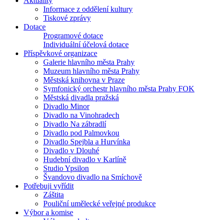
Aktuality
Informace z oddělení kultury
Tiskové zprávy
Dotace
Programové dotace
Individuální účelová dotace
Příspěvkové organizace
Galerie hlavního města Prahy
Muzeum hlavního města Prahy
Městská knihovna v Praze
Symfonický orchestr hlavního města Prahy FOK
Městská divadla pražská
Divadlo Minor
Divadlo na Vinohradech
Divadlo Na zábradlí
Divadlo pod Palmovkou
Divadlo Spejbla a Hurvínka
Divadlo v Dlouhé
Hudební divadlo v Karlíně
Studio Ypsilon
Švandovo divadlo na Smíchově
Potřebuji vyřídit
Záštita
Pouliční umělecké veřejné produkce
Výbor a komise