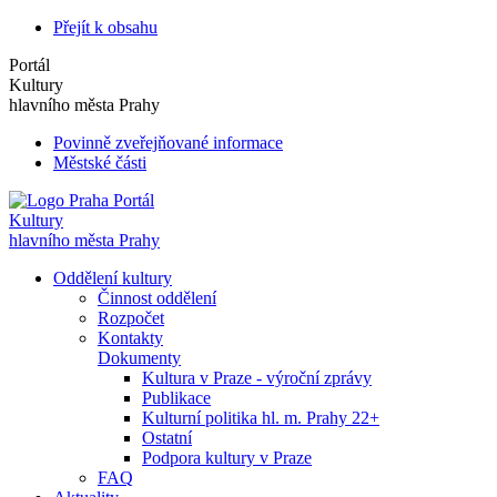
Přejít k obsahu
Portál
Kultury
hlavního města Prahy
Povinně zveřejňované informace
Městské části
Portál
Kultury
hlavního města Prahy
Oddělení kultury
Činnost oddělení
Rozpočet
Kontakty
Dokumenty
Kultura v Praze - výroční zprávy
Publikace
Kulturní politika hl. m. Prahy 22+
Ostatní
Podpora kultury v Praze
FAQ