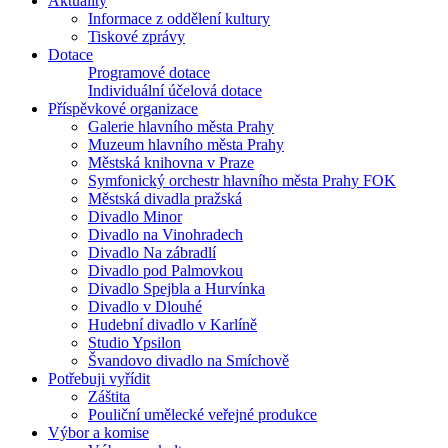
Aktuality
Informace z oddělení kultury
Tiskové zprávy
Dotace
Programové dotace
Individuální účelová dotace
Příspěvkové organizace
Galerie hlavního města Prahy
Muzeum hlavního města Prahy
Městská knihovna v Praze
Symfonický orchestr hlavního města Prahy FOK
Městská divadla pražská
Divadlo Minor
Divadlo na Vinohradech
Divadlo Na zábradlí
Divadlo pod Palmovkou
Divadlo Spejbla a Hurvínka
Divadlo v Dlouhé
Hudební divadlo v Karlíně
Studio Ypsilon
Švandovo divadlo na Smíchově
Potřebuji vyřídit
Záštita
Pouliční umělecké veřejné produkce
Výbor a komise