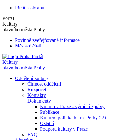
Přejít k obsahu
Portál
Kultury
hlavního města Prahy
Povinně zveřejňované informace
Městské části
Portál
Kultury
hlavního města Prahy
Oddělení kultury
Činnost oddělení
Rozpočet
Kontakty
Dokumenty
Kultura v Praze - výroční zprávy
Publikace
Kulturní politika hl. m. Prahy 22+
Ostatní
Podpora kultury v Praze
FAQ