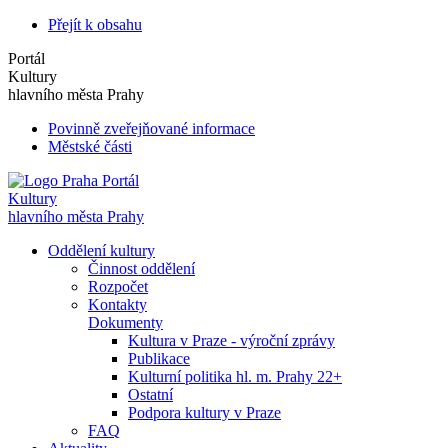
Přejít k obsahu
Portál
Kultury
hlavního města Prahy
Povinně zveřejňované informace
Městské části
Portál
Kultury
hlavního města Prahy
Oddělení kultury
Činnost oddělení
Rozpočet
Kontakty
Dokumenty
Kultura v Praze - výroční zprávy
Publikace
Kulturní politika hl. m. Prahy 22+
Ostatní
Podpora kultury v Praze
FAQ