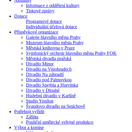
Aktuality
Informace z oddělení kultury
Tiskové zprávy
Dotace
Programové dotace
Individuální účelová dotace
Příspěvkové organizace
Galerie hlavního města Prahy
Muzeum hlavního města Prahy
Městská knihovna v Praze
Symfonický orchestr hlavního města Prahy FOK
Městská divadla pražská
Divadlo Minor
Divadlo na Vinohradech
Divadlo Na zábradlí
Divadlo pod Palmovkou
Divadlo Spejbla a Hurvínka
Divadlo v Dlouhé
Hudební divadlo v Karlíně
Studio Ypsilon
Švandovo divadlo na Smíchově
Potřebuji vyřídit
Záštita
Pouliční umělecké veřejné produkce
Výbor a komise