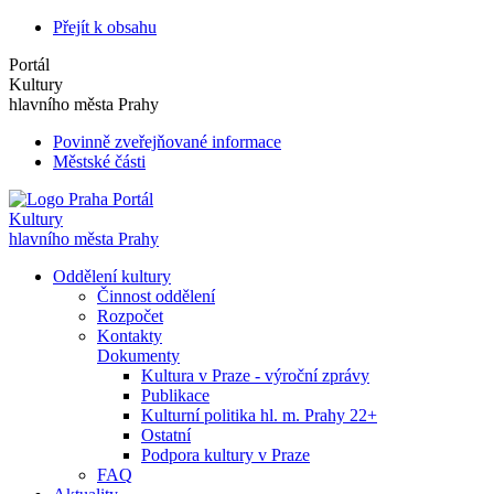
Přejít k obsahu
Portál
Kultury
hlavního města Prahy
Povinně zveřejňované informace
Městské části
Portál
Kultury
hlavního města Prahy
Oddělení kultury
Činnost oddělení
Rozpočet
Kontakty
Dokumenty
Kultura v Praze - výroční zprávy
Publikace
Kulturní politika hl. m. Prahy 22+
Ostatní
Podpora kultury v Praze
FAQ