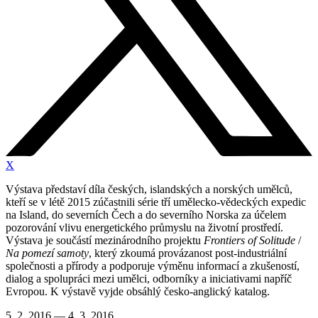
X
Výstava představí díla českých, islandských a norských umělců,
kteří se v létě 2015 zúčastnili série tří umělecko-vědeckých expedic
na Island, do severních Čech a do severního Norska za účelem
pozorování vlivu energetického průmyslu na životní prostředí.
Výstava je součástí mezinárodního projektu
Frontiers of Solitude
/
Na pomezí samoty
, který zkoumá provázanost post-industriální
společnosti a přírody a podporuje výměnu informací a zkušeností,
dialog a spolupráci mezi umělci, odborníky a iniciativami napříč
Evropou. K výstavě vyjde obsáhlý česko-anglický katalog.
5. 2. 2016 — 4. 3. 2016