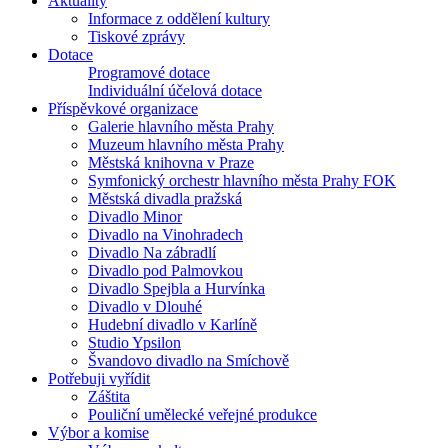
Aktuality
Informace z oddělení kultury
Tiskové zprávy
Dotace
Programové dotace
Individuální účelová dotace
Příspěvkové organizace
Galerie hlavního města Prahy
Muzeum hlavního města Prahy
Městská knihovna v Praze
Symfonický orchestr hlavního města Prahy FOK
Městská divadla pražská
Divadlo Minor
Divadlo na Vinohradech
Divadlo Na zábradlí
Divadlo pod Palmovkou
Divadlo Spejbla a Hurvínka
Divadlo v Dlouhé
Hudební divadlo v Karlíně
Studio Ypsilon
Švandovo divadlo na Smíchově
Potřebuji vyřídit
Záštita
Pouliční umělecké veřejné produkce
Výbor a komise