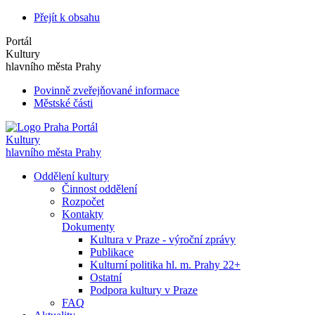
Přejít k obsahu
Portál
Kultury
hlavního města Prahy
Povinně zveřejňované informace
Městské části
Portál
Kultury
hlavního města Prahy
Oddělení kultury
Činnost oddělení
Rozpočet
Kontakty
Dokumenty
Kultura v Praze - výroční zprávy
Publikace
Kulturní politika hl. m. Prahy 22+
Ostatní
Podpora kultury v Praze
FAQ