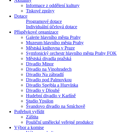
Aktuality
Informace z oddělení kultury
Tiskové zprávy
Dotace
Programové dotace
Individuální účelová dotace
Příspěvkové organizace
Galerie hlavního města Prahy
Muzeum hlavního města Prahy
Městská knihovna v Praze
Symfonický orchestr hlavního města Prahy FOK
Městská divadla pražská
Divadlo Minor
Divadlo na Vinohradech
Divadlo Na zábradlí
Divadlo pod Palmovkou
Divadlo Spejbla a Hurvínka
Divadlo v Dlouhé
Hudební divadlo v Karlíně
Studio Ypsilon
Švandovo divadlo na Smíchově
Potřebuji vyřídit
Záštita
Pouliční umělecké veřejné produkce
Výbor a komise