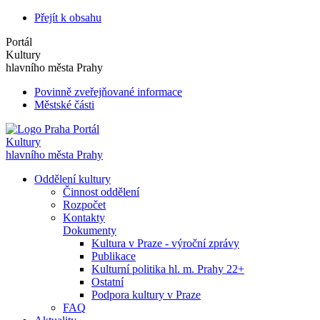
Přejít k obsahu
Portál
Kultury
hlavního města Prahy
Povinně zveřejňované informace
Městské části
Portál
Kultury
hlavního města Prahy
Oddělení kultury
Činnost oddělení
Rozpočet
Kontakty
Dokumenty
Kultura v Praze - výroční zprávy
Publikace
Kulturní politika hl. m. Prahy 22+
Ostatní
Podpora kultury v Praze
FAQ