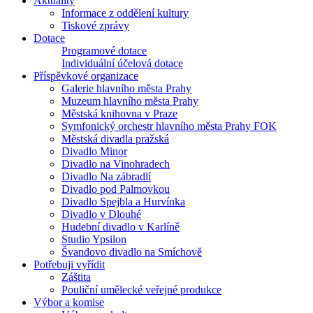
Aktuality
Informace z oddělení kultury
Tiskové zprávy
Dotace
Programové dotace
Individuální účelová dotace
Příspěvkové organizace
Galerie hlavního města Prahy
Muzeum hlavního města Prahy
Městská knihovna v Praze
Symfonický orchestr hlavního města Prahy FOK
Městská divadla pražská
Divadlo Minor
Divadlo na Vinohradech
Divadlo Na zábradlí
Divadlo pod Palmovkou
Divadlo Spejbla a Hurvínka
Divadlo v Dlouhé
Hudební divadlo v Karlíně
Studio Ypsilon
Švandovo divadlo na Smíchově
Potřebuji vyřídit
Záštita
Pouliční umělecké veřejné produkce
Výbor a komise