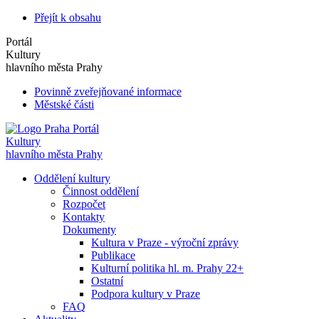
Přejít k obsahu
Portál
Kultury
hlavního města Prahy
Povinně zveřejňované informace
Městské části
Portál
Kultury
hlavního města Prahy
Oddělení kultury
Činnost oddělení
Rozpočet
Kontakty
Dokumenty
Kultura v Praze - výroční zprávy
Publikace
Kulturní politika hl. m. Prahy 22+
Ostatní
Podpora kultury v Praze
FAQ