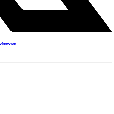
okumentu
.