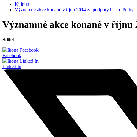
Kultura
Významné akce konané v říjnu 2014 za podpory hl. m. Prahy
Významné akce konané v říjnu 
Sdílet
Facebook
Linked In