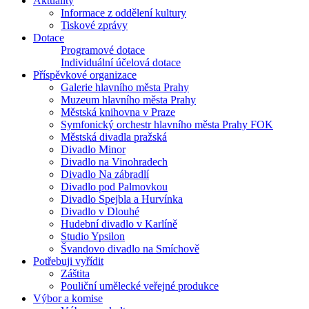
Aktuality
Informace z oddělení kultury
Tiskové zprávy
Dotace
Programové dotace
Individuální účelová dotace
Příspěvkové organizace
Galerie hlavního města Prahy
Muzeum hlavního města Prahy
Městská knihovna v Praze
Symfonický orchestr hlavního města Prahy FOK
Městská divadla pražská
Divadlo Minor
Divadlo na Vinohradech
Divadlo Na zábradlí
Divadlo pod Palmovkou
Divadlo Spejbla a Hurvínka
Divadlo v Dlouhé
Hudební divadlo v Karlíně
Studio Ypsilon
Švandovo divadlo na Smíchově
Potřebuji vyřídit
Záštita
Pouliční umělecké veřejné produkce
Výbor a komise