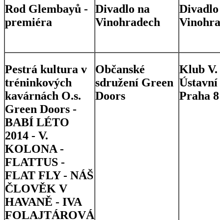
Rod Glembayů -
Divadlo na
Divadlo
premiéra
Vinohradech
Vinohr
Pestrá kultura v
Občanské
Klub V.
tréninkových
sdružení Green
Ústavní 
kavárnách O.s.
Doors
Praha 8
Green Doors -
BABÍ LÉTO
2014 - V.
KOLONA -
FLATTUS -
FLAT FLY - NÁŠ
ČLOVĚK V
HAVANĚ - IVA
FOLAJTÁROVÁ