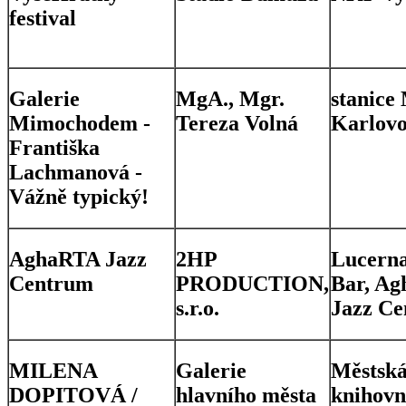
festival
Galerie
MgA., Mgr.
stanice
Mimochodem -
Tereza Volná
Karlovo
Františka
Lachmanová -
Vážně typický!
AghaRTA Jazz
2HP
Lucern
Centrum
PRODUCTION,
Bar, Ag
s.r.o.
Jazz C
MILENA
Galerie
Městsk
DOPITOVÁ /
hlavního města
knihov