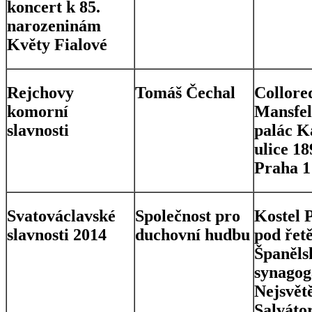
koncert k 85.
narozeninám
Květy Fialové
Rejchovy
Tomáš Čechal
Collore
komorní
Mansfel
slavnosti
palác K
ulice 18
Praha 1
Svatováclavské
Společnost pro
Kostel 
slavnosti 2014
duchovní hudbu
pod řet
Španěls
synagog
Nejsvět
Salvátor