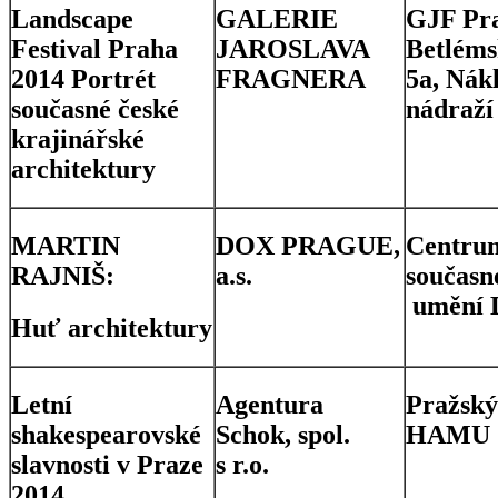
Landscape
GALERIE
GJF Pra
Festival Praha
JAROSLAVA
Betléms
2014 Portrét
FRAGNERA
5a, Nák
současné české
nádraží
krajinářské
architektury
MARTIN
DOX PRAGUE,
Centru
RAJNIŠ:
a.s.
současn
umění
Huť architektury
Letní
Agentura
Pražský
shakespearovské
Schok, spol.
HAMU
slavnosti v Praze
s r.o.
2014