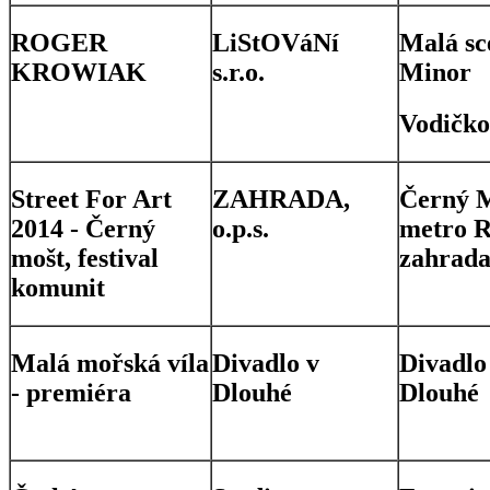
ROGER
LiStOVáNí
Malá sc
KROWIAK
s.r.o.
Minor
Vodičk
Street For Art
ZAHRADA,
Černý M
2014 - Černý
o.p.s.
metro R
mošt, festival
zahrad
komunit
Malá mořská víla
Divadlo v
Divadlo
- premiéra
Dlouhé
Dlouhé