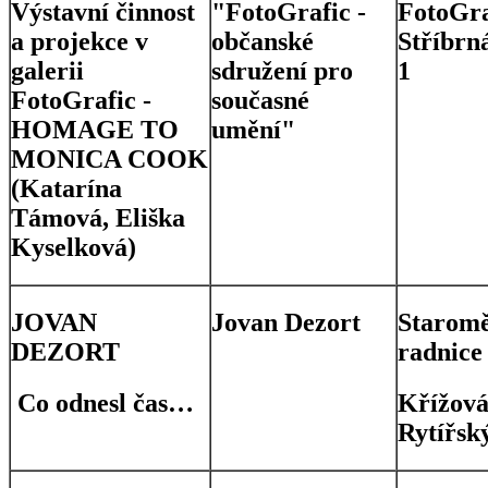
Výstavní činnost
"FotoGrafic -
FotoGra
a projekce v
občanské
Stříbrn
galerii
sdružení pro
1
FotoGrafic -
současné
HOMAGE TO
umění"
MONICA COOK
(Katarína
Támová, Eliška
Kyselková)
JOVAN
Jovan Dezort
Staromě
DEZORT
radnice
Co odnesl čas…
Křížová
Rytířský