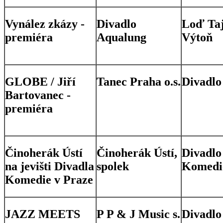
Vynález zkázy -
Divadlo
Loď Taj
premiéra
Aqualung
Výtoň
GLOBE / Jiří
Tanec Praha o.s.
Divadlo
Bartovanec -
premiéra
Činoherák Ústí
Činoherák Ústí,
Divadlo
na jevišti Divadla
spolek
Komedi
Komedie v Praze
JAZZ MEETS
P P & J Music s.
Divadlo