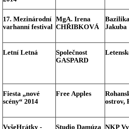
17. Mezinárodní
MgA. Irena
Bazilika
varhanní festival
CHŘIBKOVÁ
Jakuba
Letní Letná
Společnost
Letensk
GASPARD
Fiesta „nové
Free Apples
Rohans
scény“ 2014
ostrov,
VyšeHrátky -
Studio Damúza
NKP Vy