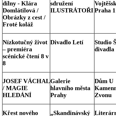
dílny - Klára
sdružení
Vojtěšsk
Domlátilová /
ILUSTRÁTOŘI
Praha 1
Obrázky z cest /
Froté koláž
Nízkotučný život
Divadlo Letí
Studio 
– premiéra
divadla
scénické čtení 8 v
8
JOSEF VÁCHAL
Galerie
Dům U
/ MAGIE
hlavního města
Kamenn
HLEDÁNÍ
Prahy
Zvonu
Křest nového
„Skandinávský
Literár