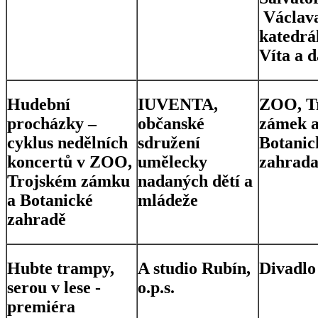
Václav
katedrál
Víta a d
Hudební
IUVENTA,
ZOO, T
procházky –
občanské
zámek 
cyklus nedělních
sdružení
Botanic
koncertů v ZOO,
umělecky
zahrad
Trojském zámku
nadaných dětí a
a Botanické
mládeže
zahradě
Hubte trampy,
A studio Rubín,
Divadlo
serou v lese -
o.p.s.
premiéra