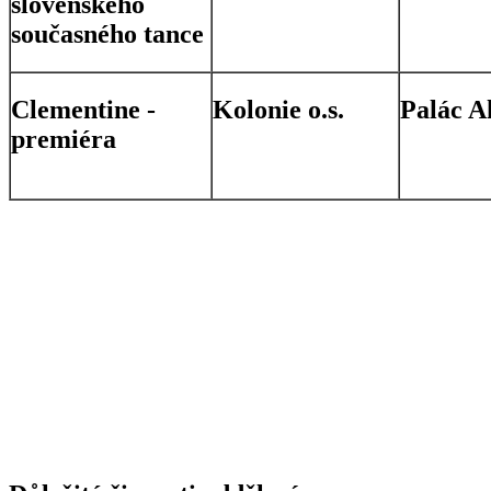
slovenského
současného tance
Clementine -
Kolonie o.s.
Palác A
premiéra