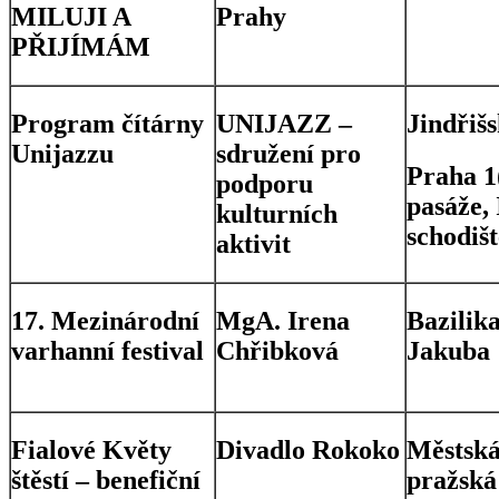
MILUJI A
Prahy
PŘIJÍMÁM
Program čítárny
UNIJAZZ –
Jindřišs
Unijazzu
sdružení pro
Praha 1
podporu
pasáže, 
kulturních
schodišt
aktivit
17. Mezinárodní
MgA. Irena
Bazilika
varhanní festival
Chřibková
Jakuba
Fialové Květy
Divadlo Rokoko
Městská
štěstí – benefiční
pražská