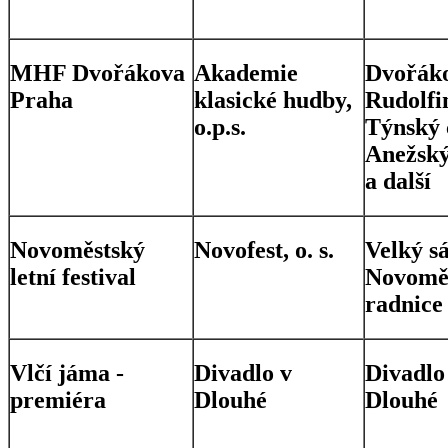
MHF Dvořákova
Akademie
Dvořáko
Praha
klasické hudby,
Rudolfi
o.p.s.
Týnský 
Anežský
a další
Novoměstský
Novofest, o. s.
Velký sá
letní festival
Novomě
radnice
Vlčí jáma -
Divadlo v
Divadlo
premiéra
Dlouhé
Dlouhé