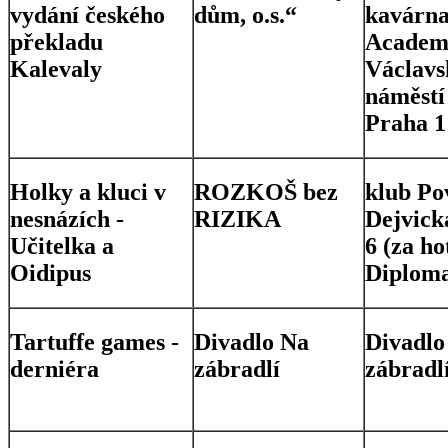
vydání českého
dům, o.s.“
kavárn
překladu
Academ
Kalevaly
Václavs
náměstí
Praha 1
Holky a kluci v
ROZKOŠ bez
klub Po
nesnázích -
RIZIKA
Dejvick
Učitelka a
6 (za h
Oidipus
Diploma
Tartuffe games -
Divadlo Na
Divadlo
derniéra
zábradlí
zábradl