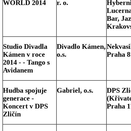
WORLD 2014
r. o.
Hyberni
Lucern
Bar, Ja
Krakov
Studio Divadla
Divadlo Kámen,
Nekvasi
Kámen v roce
o.s.
Praha 8
2014 - - Tango s
Avidanem
Hudba spojuje
Gabriel, o.s.
DPS Zli
generace -
(Křivat
Koncert v DPS
Praha 1
Zličín