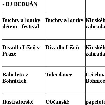
- DJ BEDUÁN
Buchty a loutky
Buchty a loutky
Kinské
dětem - festival
zahrad
Divadlo Líšeň v
Divadlo Líšeň
Kinské
Praze
zahrad
Babí léto v
Tolerdance
Léčebn
Bohnicích
Bohnice
Ilustrátorské
Občanské
papelote