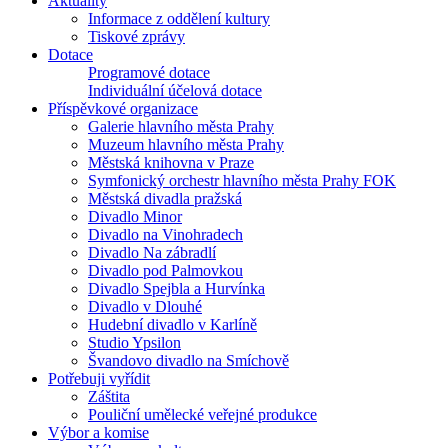
Aktuality
Informace z oddělení kultury
Tiskové zprávy
Dotace
Programové dotace
Individuální účelová dotace
Příspěvkové organizace
Galerie hlavního města Prahy
Muzeum hlavního města Prahy
Městská knihovna v Praze
Symfonický orchestr hlavního města Prahy FOK
Městská divadla pražská
Divadlo Minor
Divadlo na Vinohradech
Divadlo Na zábradlí
Divadlo pod Palmovkou
Divadlo Spejbla a Hurvínka
Divadlo v Dlouhé
Hudební divadlo v Karlíně
Studio Ypsilon
Švandovo divadlo na Smíchově
Potřebuji vyřídit
Záštita
Pouliční umělecké veřejné produkce
Výbor a komise