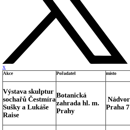
X
Akce
Pořadatel
místo
Výstava skulptur
Botanická
sochařů Čestmíra
Nádvorn
zahrada hl. m.
Sušky a Lukáše
Praha 7
Prahy
Raise