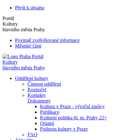
Přejít k obsahu
Portál
Kultury
hlavního města Prahy
Povinně zveřejňované informace
Městské části
Portál
Kultury
hlavního města Prahy
Oddělení kultury
Činnost oddělení
Rozpočet
Kontakty
Dokumenty
Kultura v Praze - výroční zprávy
Publikace
Kulturní politika hl. m. Prahy 22+
Ostatní
Podpora kultury v Praze
FAQ