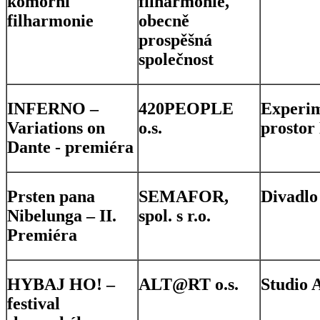
komorní
filharmonie,
filharmonie
obecně
prospěšná
společnost
INFERNO –
420PEOPLE
Experim
Variations on
o.s.
prostor
Dante - premiéra
Prsten pana
SEMAFOR,
Divadlo
Nibelunga – II.
spol. s r.o.
Premiéra
HYBAJ HO! –
ALT@RT o.s.
Studio 
festival