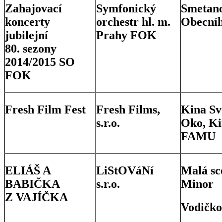
Zahajovací
Symfonický
Smetano
koncerty
orchestr hl. m.
Obecní
jubilejní
Prahy FOK
80. sezony
2014/2015 SO
FOK
Fresh Film Fest
Fresh Films,
Kina Sv
s.r.o.
Oko, Ki
FAMU
ELIÁŠ A
LiStOVáNí
Malá sc
BABIČKA
s.r.o.
Minor
Z VAJÍČKA
Vodičk