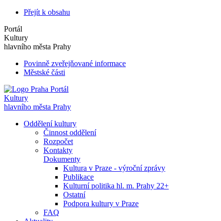
Přejít k obsahu
Portál
Kultury
hlavního města Prahy
Povinně zveřejňované informace
Městské části
Portál
Kultury
hlavního města Prahy
Oddělení kultury
Činnost oddělení
Rozpočet
Kontakty
Dokumenty
Kultura v Praze - výroční zprávy
Publikace
Kulturní politika hl. m. Prahy 22+
Ostatní
Podpora kultury v Praze
FAQ