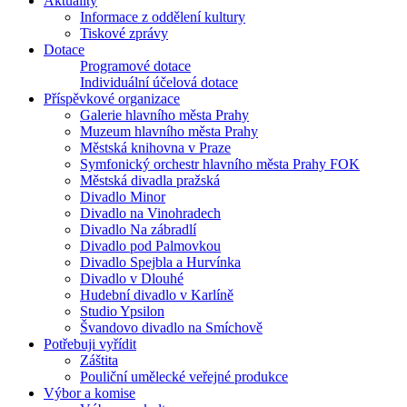
Aktuality
Informace z oddělení kultury
Tiskové zprávy
Dotace
Programové dotace
Individuální účelová dotace
Příspěvkové organizace
Galerie hlavního města Prahy
Muzeum hlavního města Prahy
Městská knihovna v Praze
Symfonický orchestr hlavního města Prahy FOK
Městská divadla pražská
Divadlo Minor
Divadlo na Vinohradech
Divadlo Na zábradlí
Divadlo pod Palmovkou
Divadlo Spejbla a Hurvínka
Divadlo v Dlouhé
Hudební divadlo v Karlíně
Studio Ypsilon
Švandovo divadlo na Smíchově
Potřebuji vyřídit
Záštita
Pouliční umělecké veřejné produkce
Výbor a komise