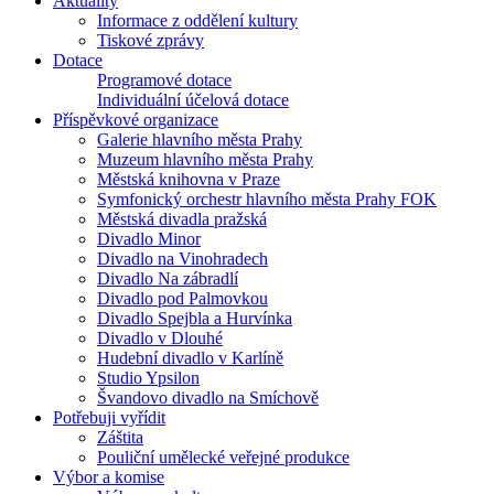
Aktuality
Informace z oddělení kultury
Tiskové zprávy
Dotace
Programové dotace
Individuální účelová dotace
Příspěvkové organizace
Galerie hlavního města Prahy
Muzeum hlavního města Prahy
Městská knihovna v Praze
Symfonický orchestr hlavního města Prahy FOK
Městská divadla pražská
Divadlo Minor
Divadlo na Vinohradech
Divadlo Na zábradlí
Divadlo pod Palmovkou
Divadlo Spejbla a Hurvínka
Divadlo v Dlouhé
Hudební divadlo v Karlíně
Studio Ypsilon
Švandovo divadlo na Smíchově
Potřebuji vyřídit
Záštita
Pouliční umělecké veřejné produkce
Výbor a komise