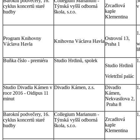
Barokní podvečery, 16.
Collegium Marianum -
3
Zrcadlová
cyklus koncertů staré
Týnská vyšší odborná
v
kaple
hudby
škola, s.r.o.
Klementina
1
Program Knihovny
Ostrovní 13,
Knihovna Václava Havla
w
Václava Havla
Praha 1
l
Buňka číslo - premiéra
Studio Hrdinů, spolek
1
Studio Hrdinů
Veletržní palác
Studio Divadla Kámen v
Divadlo Kámen, z.s.
Divadlo
1
roce 2016 - Oidipus 11
Kámen,
minut
Nekvasilova 2,
Praha 8
Barokní podvečery, 16.
Collegium Marianum -
1
Zrcadlová
cyklus koncertů staré
Týnská vyšší odborná
kaple
hudby
škola, s.r.o.
Klementina