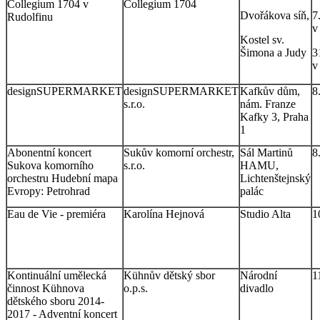
Collegium 1704 v
Collegium 1704
Dvořákova síň,
7
Rudolfinu
v
Kostel sv.
Šimona a Judy
3
v
designSUPERMARKET
designSUPERMARKET
Kafkův dům,
8
s.r.o.
nám. Franze
Kafky 3, Praha
1
Abonentní koncert
Sukův komorní orchestr,
Sál Martinů
8
Sukova komorního
s.r.o.
HAMU,
orchestru Hudební mapa
Lichtenštejnský
Evropy: Petrohrad
palác
Eau de Vie - premiéra
Karolína Hejnová
Studio Alta
1
Kontinuální umělecká
Kühnův dětský sbor
Národní
1
činnost Kühnova
o.p.s.
divadlo
dětského sboru 2014-
2017 - Adventní koncert