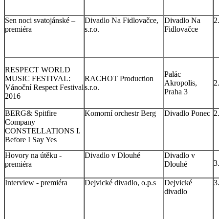
Sen noci svatojánské –
Divadlo Na Fidlovačce,
Divadlo Na
2
premiéra
s.r.o.
Fidlovačce
RESPECT WORLD
Palác
MUSIC FESTIVAL:
RACHOT Production
Akropolis,
2
Vánoční Respect Festival
s.r.o.
Praha 3
2016
BERG& Spitfire
Komorní orchestr Berg
Divadlo Ponec
2
Company
CONSTELLATIONS I.
Before I Say Yes
Hovory na útěku -
Divadlo v Dlouhé
Divadlo v
3
premiéra
Dlouhé
Interview - premiéra
Dejvické divadlo, o.p.s
Dejvické
3
divadlo