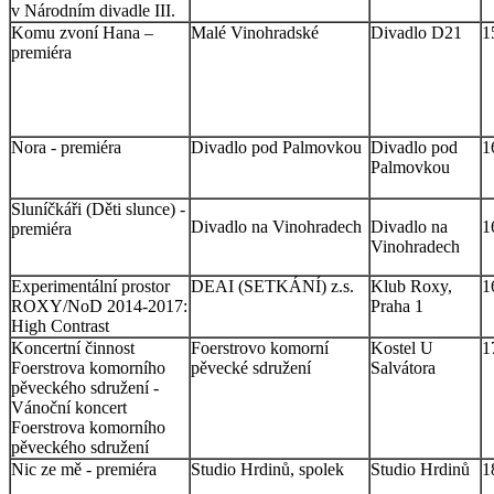
v Národním divadle III.
Komu zvoní Hana –
Malé Vinohradské
Divadlo D21
1
premiéra
Nora - premiéra
Divadlo pod Palmovkou
Divadlo pod
1
Palmovkou
Sluníčkáři (Děti slunce) -
Divadlo na Vinohradech
Divadlo na
1
premiéra
Vinohradech
Experimentální prostor
DEAI (SETKÁNÍ) z.s.
Klub Roxy,
1
ROXY/NoD 2014-2017:
Praha 1
High Contrast
Koncertní činnost
Foerstrovo komorní
Kostel U
1
Foerstrova komorního
pěvecké sdružení
Salvátora
pěveckého sdružení -
Vánoční koncert
Foerstrova komorního
pěveckého sdružení
Nic ze mě - premiéra
Studio Hrdinů, spolek
Studio Hrdinů
1