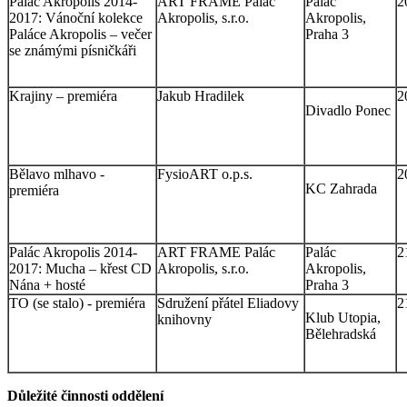
Palác Akropolis 2014-
ART FRAME Palác
Palác
2
2017: Vánoční kolekce
Akropolis, s.r.o.
Akropolis,
Paláce Akropolis – večer
Praha 3
se známými písničkáři
Krajiny – premiéra
Jakub Hradilek
2
Divadlo Ponec
Bělavo mlhavo -
FysioART o.p.s.
2
KC Zahrada
premiéra
Palác Akropolis 2014-
ART FRAME Palác
Palác
2
2017: Mucha – křest CD
Akropolis, s.r.o.
Akropolis,
Nána + hosté
Praha 3
TO (se stalo) - premiéra
Sdružení přátel Eliadovy
2
Klub Utopia,
knihovny
Bělehradská
Důležité činnosti oddělení