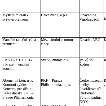
Mysterium času -
Balet Praha, o.p.s.
Divadlo na
1
světová premiéra
Vinohradech
Vánoční taneční scéna –
Mezinárodní centrum
Divadlo ABC
1
premiéra
tance
SVÁTKY HUDBY
Svátky hudby, o.s.
Velký sál
1
v Praze – vánoční
Žofína
koncert
Abonentní koncerty,
PKF – Prague
České muzeum
1
Komorní cyklus,
Philharmonia, o.p.s.
hudby,
v
Koncerty pro děti a
Dvořákova síň
Krása dneška PKF –
Rudolfina,
Prague Philharmonia
Forum Karlín,
DOX