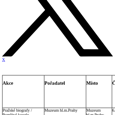
X
Akce
Pořadatel
Místo
Č
Pražské biografy /
Muzeum hl.m.Prahy
Muzeum
6
Pomíjivé kouzlo
hl.m.Prahy