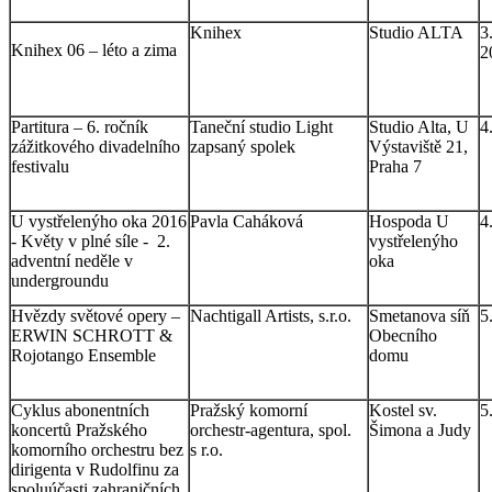
Knihex
Studio ALTA
3
Knihex 06 – léto a zima
2
Partitura – 6. ročník
Taneční studio Light
Studio Alta, U
4
zážitkového divadelního
zapsaný spolek
Výstaviště 21,
festivalu
Praha 7
U vystřelenýho oka 2016
Pavla Caháková
Hospoda U
4
- Květy v plné síle - 2.
vystřelenýho
adventní neděle v
oka
undergroundu
Hvězdy světové opery –
Nachtigall Artists, s.r.o.
Smetanova síň
5
ERWIN SCHROTT &
Obecního
Rojotango Ensemble
domu
Cyklus abonentních
Pražský komorní
Kostel sv.
5
koncertů Pražského
orchestr-agentura, spol.
Šimona a Judy
komorního orchestru bez
s r.o.
dirigenta v Rudolfinu za
spoluúčasti zahraničních