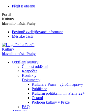
Přejít k obsahu
Portál
Kultury
hlavního města Prahy
Povinně zveřejňované informace
Městské části
Portál
Kultury
hlavního města Prahy
Oddělení kultury
Činnost oddělení
Rozpočet
Kontakty
Dokumenty
Kultura v Praze - výroční zprávy
Publikace
Kulturní politika hl. m. Prahy 22+
Ostatní
Podpora kultury v Praze
FAQ