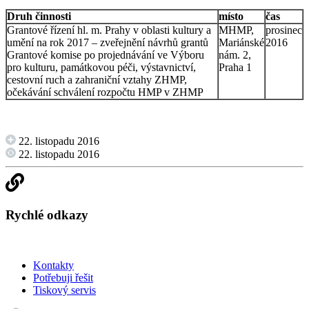
Druh činnosti
místo
čas
Grantové řízení hl. m. Prahy v oblasti kultury a
MHMP,
prosinec
umění na rok 2017 – zveřejnění návrhů grantů
Mariánské
2016
Grantové komise po projednávání ve Výboru
nám. 2,
pro kulturu, památkovou péči, výstavnictví,
Praha 1
cestovní ruch a zahraniční vztahy ZHMP,
očekávání schválení rozpočtu HMP v ZHMP
22. listopadu 2016
22. listopadu 2016
Rychlé odkazy
Kontakty
Potřebuji řešit
Tiskový servis