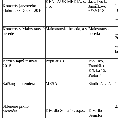
KENTAUR MEDIA, s.
Jazz Dock,
Koncerty jazzového
1
r. o.
Janáčkovo
klubu Jazz Dock - 2016
1
nábřeží 2
w
Koncerty v Malostranské
Malostranská beseda, a.s.
Malostranská
1
besedě
beseda
2
w
b
Bardzo fajný festival
Popular z.s.
Bio Oko,
1
2016
Františka
Křížka 15,
Praha 7
SatSang – premiéra
MESA
Studio ALTA
1
Skleněné prkno -
2
Divadlo Semafor, o.p.s.
Divadlo
premiéra
Semafor