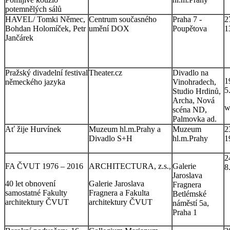
potemnělých sálů
HAVEL/ Tomki Němec,
Centrum současného
Praha 7 -
2
Bohdan Holomíček, Petr
umění DOX
Poupětova
1
Jančárek
Pražský divadelní festival
Theater.cz
Divadlo na
1
německého jazyka
Vinohradech,
5
Studio Hrdinů,
Archa, Nová
w
scéna ND,
Palmovka ad.
Ať žije Hurvínek
Muzeum hl.m.Prahy a
Muzeum
2
Divadlo S+H
hl.m.Prahy
1
2
FA ČVUT 1976 – 2016
ARCHITECTURA, z.s.,
Galerie
8
Jaroslava
40 let obnovení
Galerie Jaroslava
Fragnera
samostatné Fakulty
Fragnera a Fakulta
Betlémské
architektury ČVUT
architektury ČVUT
náměstí 5a,
Praha 1