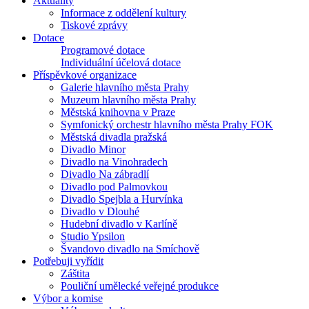
Aktuality
Informace z oddělení kultury
Tiskové zprávy
Dotace
Programové dotace
Individuální účelová dotace
Příspěvkové organizace
Galerie hlavního města Prahy
Muzeum hlavního města Prahy
Městská knihovna v Praze
Symfonický orchestr hlavního města Prahy FOK
Městská divadla pražská
Divadlo Minor
Divadlo na Vinohradech
Divadlo Na zábradlí
Divadlo pod Palmovkou
Divadlo Spejbla a Hurvínka
Divadlo v Dlouhé
Hudební divadlo v Karlíně
Studio Ypsilon
Švandovo divadlo na Smíchově
Potřebuji vyřídit
Záštita
Pouliční umělecké veřejné produkce
Výbor a komise