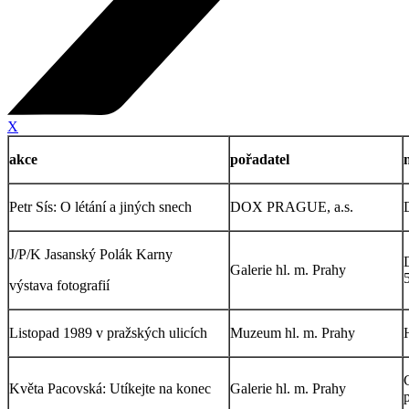
X
akce
pořadatel
Petr Sís: O létání a jiných snech
DOX PRAGUE, a.s.
J/P/K Jasanský Polák Karny
Galerie hl. m. Prahy
výstava fotografií
Listopad 1989 v pražských ulicích
Muzeum hl. m. Prahy
Květa Pacovská: Utíkejte na konec
Galerie hl. m. Prahy