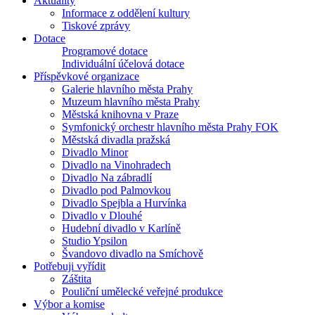
Aktuality
Informace z oddělení kultury
Tiskové zprávy
Dotace
Programové dotace
Individuální účelová dotace
Příspěvkové organizace
Galerie hlavního města Prahy
Muzeum hlavního města Prahy
Městská knihovna v Praze
Symfonický orchestr hlavního města Prahy FOK
Městská divadla pražská
Divadlo Minor
Divadlo na Vinohradech
Divadlo Na zábradlí
Divadlo pod Palmovkou
Divadlo Spejbla a Hurvínka
Divadlo v Dlouhé
Hudební divadlo v Karlíně
Studio Ypsilon
Švandovo divadlo na Smíchově
Potřebuji vyřídit
Záštita
Pouliční umělecké veřejné produkce
Výbor a komise