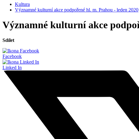
Kultura
Významné kulturní akce podpořené hl. m. Prahou - leden 2020
Významné kulturní akce podpoře
Sdílet
Facebook
Linked In