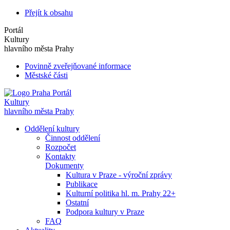
Přejít k obsahu
Portál
Kultury
hlavního města Prahy
Povinně zveřejňované informace
Městské části
Portál
Kultury
hlavního města Prahy
Oddělení kultury
Činnost oddělení
Rozpočet
Kontakty
Dokumenty
Kultura v Praze - výroční zprávy
Publikace
Kulturní politika hl. m. Prahy 22+
Ostatní
Podpora kultury v Praze
FAQ