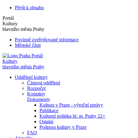
Přejít k obsahu
Portál
Kultury
hlavního města Prahy
Povinně zveřejňované informace
Městské části
Portál
Kultury
hlavního města Prahy
Oddělení kultury
Činnost oddělení
Rozpočet
Kontakty
Dokumenty
Kultura v Praze - výroční zprávy
Publikace
Kulturní politika hl. m. Prahy 22+
Ostatní
Podpora kultury v Praze
FAQ