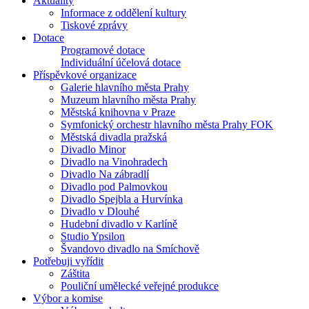
Aktuality
Informace z oddělení kultury
Tiskové zprávy
Dotace
Programové dotace
Individuální účelová dotace
Příspěvkové organizace
Galerie hlavního města Prahy
Muzeum hlavního města Prahy
Městská knihovna v Praze
Symfonický orchestr hlavního města Prahy FOK
Městská divadla pražská
Divadlo Minor
Divadlo na Vinohradech
Divadlo Na zábradlí
Divadlo pod Palmovkou
Divadlo Spejbla a Hurvínka
Divadlo v Dlouhé
Hudební divadlo v Karlíně
Studio Ypsilon
Švandovo divadlo na Smíchově
Potřebuji vyřídit
Záštita
Pouliční umělecké veřejné produkce
Výbor a komise