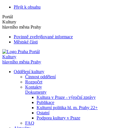
Přejít k obsahu
Portál
Kultury
hlavního města Prahy
Povinně zveřejňované informace
Městské části
Portál
Kultury
hlavního města Prahy
Oddělení kultury
Činnost oddělení
Rozpočet
Kontakty
Dokumenty
Kultura v Praze - výroční zprávy
Publikace
Kulturní politika hl. m. Prahy 22+
Ostatní
Podpora kultury v Praze
FAQ