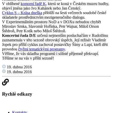
V oblíbené
komorní řadě K,
která se koná v Českém muzeu hudby,
objeví jména jako Ivo Kahánek nebo Jan Čenský.
Cyklus S – Krása dneška
přiblíží na šesti večerech soudobé české
skladatele prostřednictvím mezigeneračního dialogu.
V Experimentálním prostoru NoD a v DOXu nebudou chybět
Miroslav Srnka, Slavomír Hořínka, Petr Wajsar, Miloš Orson
Štědroň, Petr Kotík nebo Miloš Štědroň.
Koncertní řada D/E
určená nejmenším posluchačům v Rudolfinu
zaznamenala v této sezoně obrovský úspěch. Její režisér Vladimír
Jopek pro příští cyklus zachoval postavičky Šímy a Lupi, kteří děti
provedou
čtyřmi tematickými programy
.
Věříme, že vás skladba programů i sólisté příjemně překvapí.
Těšíme se na vás v příští sezoně!
19. dubna 2016
19. dubna 2016
Rychlé odkazy
Kontakty