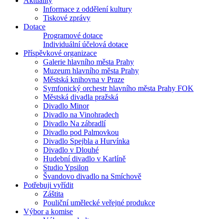
Aktuality
Informace z oddělení kultury
Tiskové zprávy
Dotace
Programové dotace
Individuální účelová dotace
Příspěvkové organizace
Galerie hlavního města Prahy
Muzeum hlavního města Prahy
Městská knihovna v Praze
Symfonický orchestr hlavního města Prahy FOK
Městská divadla pražská
Divadlo Minor
Divadlo na Vinohradech
Divadlo Na zábradlí
Divadlo pod Palmovkou
Divadlo Spejbla a Hurvínka
Divadlo v Dlouhé
Hudební divadlo v Karlíně
Studio Ypsilon
Švandovo divadlo na Smíchově
Potřebuji vyřídit
Záštita
Pouliční umělecké veřejné produkce
Výbor a komise