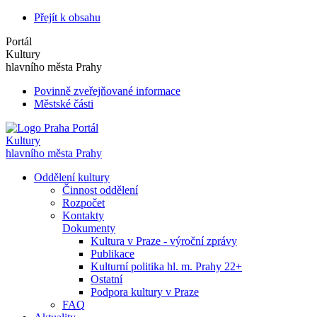
Přejít k obsahu
Portál
Kultury
hlavního města Prahy
Povinně zveřejňované informace
Městské části
Portál
Kultury
hlavního města Prahy
Oddělení kultury
Činnost oddělení
Rozpočet
Kontakty
Dokumenty
Kultura v Praze - výroční zprávy
Publikace
Kulturní politika hl. m. Prahy 22+
Ostatní
Podpora kultury v Praze
FAQ